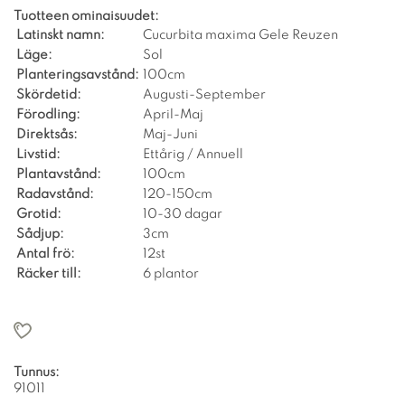
Tuotteen ominaisuudet:
Latinskt namn:
Cucurbita maxima Gele Reuzen
Läge:
Sol
Planteringsavstånd:
100cm
Skördetid:
Augusti-September
Förodling:
April-Maj
Direktsås:
Maj-Juni
Livstid:
Ettårig / Annuell
Plantavstånd:
100cm
Radavstånd:
120-150cm
Grotid:
10-30 dagar
Sådjup:
3cm
Antal frö:
12st
Räcker till:
6 plantor
Tunnus:
91011