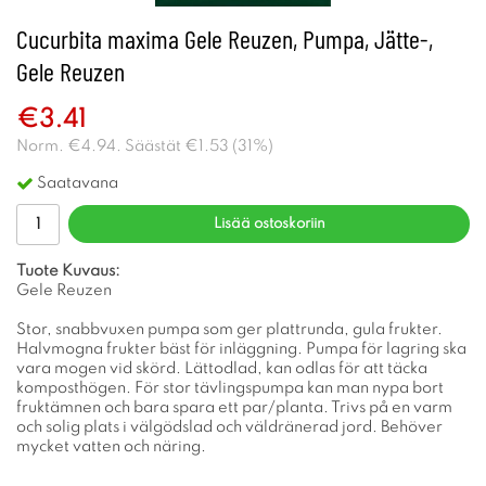
Cucurbita maxima Gele Reuzen, Pumpa, Jätte-,
Gele Reuzen
€3.41
Norm.
€4.94
. Säästät
€1.53
(
31
%)
Saatavana
Lisää ostoskoriin
Tuote Kuvaus:
Gele Reuzen
Stor, snabbvuxen pumpa som ger plattrunda, gula frukter.
Halvmogna frukter bäst för inläggning. Pumpa för lagring ska
vara mogen vid skörd. Lättodlad, kan odlas för att täcka
komposthögen. För stor tävlingspumpa kan man nypa bort
fruktämnen och bara spara ett par/planta. Trivs på en varm
och solig plats i välgödslad och väldränerad jord. Behöver
mycket vatten och näring.