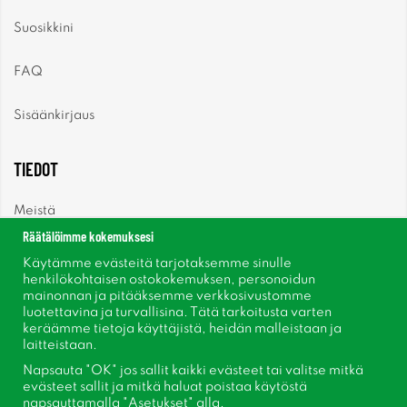
Suosikkini
FAQ
Sisäänkirjaus
TIEDOT
Meistä
Räätälöimme kokemuksesi
Uutiset
Käytämme evästeitä tarjotaksemme sinulle
henkilökohtaisen ostokokemuksen, personoidun
mainonnan ja pitääksemme verkkosivustomme
Uutiskirje
luotettavina ja turvallisina. Tätä tarkoitusta varten
keräämme tietoja käyttäjistä, heidän malleistaan ​​ja
Tietoja evästeistä
laitteistaan.
Napsauta "OK" jos sallit kaikki evästeet tai valitse mitkä
Inspiraatiota
evästeet sallit ja mitkä haluat poistaa käytöstä
napsauttamalla "Asetukset" alla.