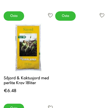
Osta
Osta
Såjord & Kaktusjord med
perlite Krav 18liter
€6.48