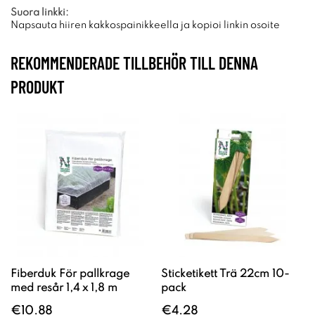
Suora linkki:
Napsauta hiiren kakkospainikkeella ja kopioi linkin osoite
REKOMMENDERADE TILLBEHÖR TILL DENNA
PRODUKT
Fiberduk För pallkrage
Sticketikett Trä 22cm 10-
med resår 1,4 x 1,8 m
pack
€10.88
€4.28