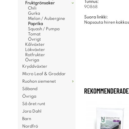
Tunnus:
Fruktgrönsaker
90868
Chili
Gurka
Suora linkki:
Melon / Aubergine
Napsauta hiiren kakkosp
Paprika
Squash / Pumpa
Tomat
Övrigt
Kålväxter
Lökväxter
Rotfrukter
Övriga
Kryddväxter
Micro Leaf & Groddar
Ruohon siemenet
REKOMMENDERADE 
Såband
Övriga
Så året runt
Jora Dahl
Barn
Nordfrö