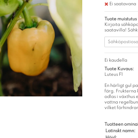
Ei saatavana
Tuote muistutus
Kirjoita sähköpo
saatavilla! Säh
Ei kaudella
Tuote Kuvaus:
Luteus F1
En härligt gul p
färg. Frukterna
odlas i växthus e
vattna regelbund
vilket förhindra
Tuotteen omina
Latinskt namn:
Höjd: