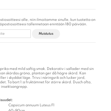
stiosoitteesi alle, niin ilmoitamme sinulle, kun tuotetta on
köpostiosoitteesi tallennetaan enintään 180 päivään.
Muistutus
aprika med mild saftig smak. Dekorativ i sallader med sin
 kan skördas gröna, plantan ger då högre skörd. Kan
ller i skyddat läge. Trivs i näringsrik och lucker jord,
et. Ta bort 1:a fruktämnet för större skörd. Dusch ofta,
r insektsangrepp.
isuudet:
Capsicum annuum Luteus F1
60-90cm