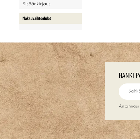
Sisäänkirjaus
Maksuvaihtoehdot
HANKI P
Antamiasi 