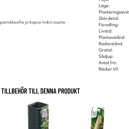
Läge:
Planteringsavs
Skördetid:
ainikkeella ja kopioi linkin osoite
Förodling:
Livstid:
Plantavstånd:
Radavstånd:
Grotid:
Sådjup:
Antal frö:
Räcker till:
TILLBEHÖR TILL DENNA PRODUKT