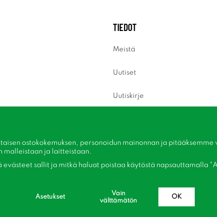
TIEDOT
Meistä
Uutiset
Uutiskirje
Tietoja evästeistä
Inspiraatiota
taisen ostokokemuksen, personoidun mainonnan ja pitääksemme ver
malleistaan ​​ja laitteistaan.
kä evästeet sallit ja mitkä haluat poistaa käytöstä napsauttamalla "A
Vain
Asetukset
OK
välttämätön