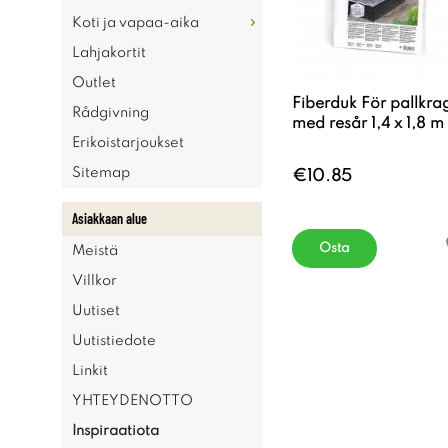
Koti ja vapaa-aika
Lahjakortit
Outlet
Fiberduk För pallkra
Rådgivning
med resår 1,4 x 1,8 m
Erikoistarjoukset
Sitemap
€10.85
Asiakkaan alue
Osta
Meistä
Villkor
Uutiset
Uutistiedote
Linkit
YHTEYDENOTTO
Inspiraatiota