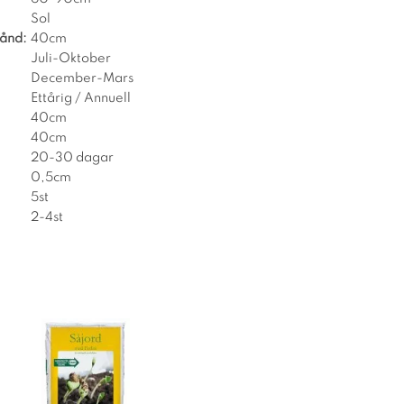
Sol
tånd:
40cm
Juli-Oktober
December-Mars
Ettårig / Annuell
40cm
40cm
20-30 dagar
0,5cm
5st
2-4st