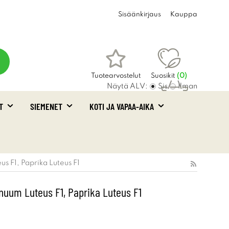
Sisäänkirjaus
Kauppa
Tuotearvostelut
Suosikit
(
0
)
Näytä ALV:
Sis
Ilman
T
SIEMENET
KOTI JA VAPAA-AIKA
Ostoskori
(0)
s F1, Paprika Luteus F1
uum Luteus F1, Paprika Luteus F1