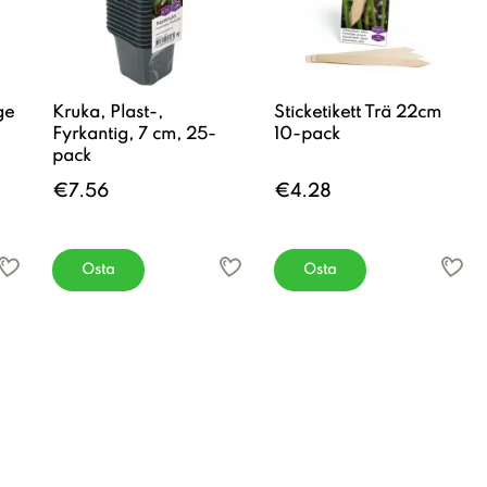
ge
Kruka, Plast-,
Sticketikett Trä 22cm
Fyrkantig, 7 cm, 25-
10-pack
pack
€7.56
€4.28
Osta
Osta