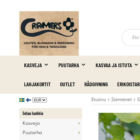
KASVEJA
PUUTARHA
KASVAA JA ISTUTA
LAHJAKORTIT
OUTLET
RÅDGIVNING
ERIKOISTA
Etusivu
Siemenet
G
Selaa luokkia
Kasveja
Puutarha