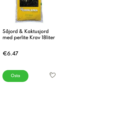
Såjord & Kaktusjord
med perlite Krav 18liter
€6.47
Osta