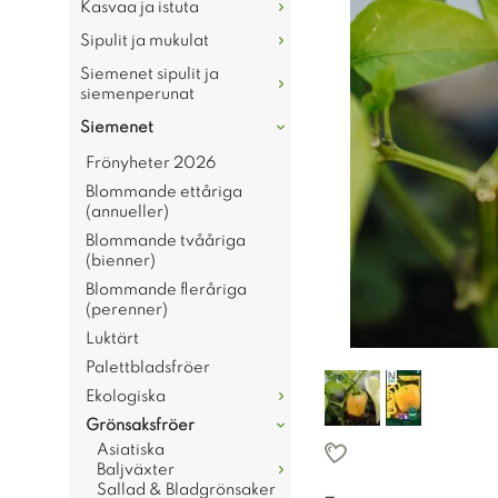
Kasvaa ja istuta
Sipulit ja mukulat
Siemenet sipulit ja
siemenperunat
Siemenet
Frönyheter 2026
Blommande ettåriga
(annueller)
Blommande tvååriga
(bienner)
Blommande fleråriga
(perenner)
Luktärt
Palettbladsfröer
Ekologiska
Grönsaksfröer
Asiatiska
Baljväxter
Sallad & Bladgrönsaker