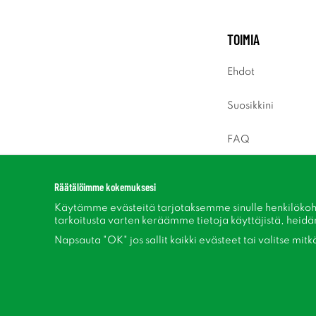
TOIMIA
Ehdot
Suosikkini
FAQ
Sisäänkirjaus
Räätälöimme kokemuksesi
Käytämme evästeitä tarjotaksemme sinulle henkilökoh
tarkoitusta varten keräämme tietoja käyttäjistä, heidän 
Napsauta "OK" jos sallit kaikki evästeet tai valitse mit
Seuraa meitä Facebook