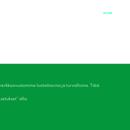
kkosivustomme luotettavina ja turvallisina. Tätä
setukset" alla.
Liity asiakaskerhoomme!