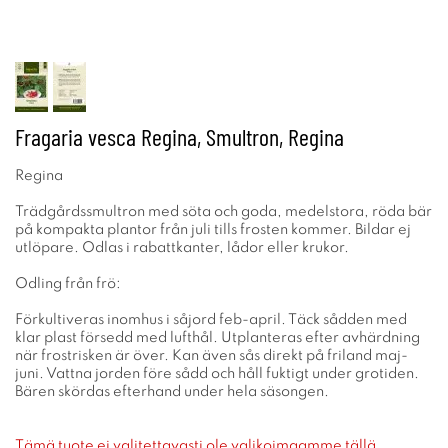
Fragaria vesca Regina, Smultron, Regina
Regina
Trädgårdssmultron med söta och goda, medelstora, röda bär
på kompakta plantor från juli tills frosten kommer. Bildar ej
utlöpare. Odlas i rabattkanter, lådor eller krukor.
Odling från frö:
Förkultiveras inomhus i såjord feb-april. Täck sådden med
klar plast försedd med lufthål. Utplanteras efter avhärdning
när frostrisken är över. Kan även sås direkt på friland maj-
juni. Vattna jorden före sådd och håll fuktigt under grotiden.
Bären skördas efterhand under hela säsongen.
Tämä tuote ei valitettavasti ole valikoimaamme tällä