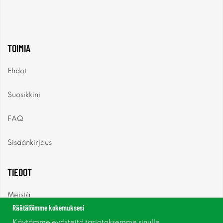
TOIMIA
Ehdot
Suosikkini
FAQ
Sisäänkirjaus
TIEDOT
Meistä
Räätälöimme kokemuksesi
Uutiset
Käytämme evästeitä tarjotaksemme sinulle