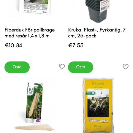
Fiberduk För pallkrage
Kruka, Plast-, Fyrkantig, 7
med resår 1,4 x 1,8 m
cm, 25-pack
€10.84
€7.55
Osta
Osta