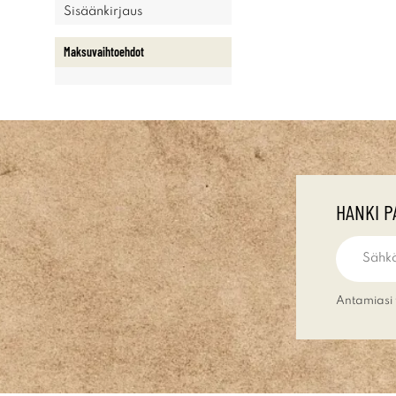
Sisäänkirjaus
Maksuvaihtoehdot
HANKI P
Antamiasi 