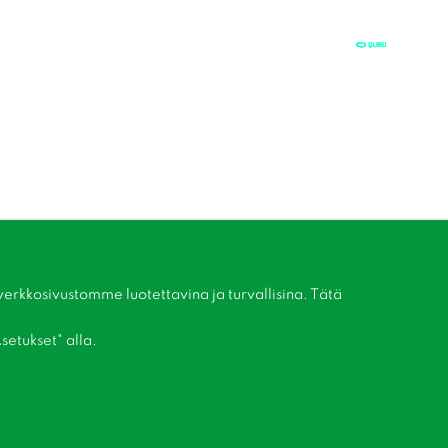
kkosivustomme luotettavina ja turvallisina. Tätä
setukset" alla.
Liity asiakaskerhoomme!