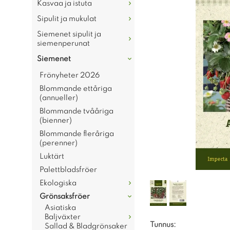
Kasvaa ja istuta
Sipulit ja mukulat
Siemenet sipulit ja
siemenperunat
Siemenet
Frönyheter 2026
Blommande ettåriga
(annueller)
Blommande tvååriga
(bienner)
Blommande fleråriga
(perenner)
Luktärt
Palettbladsfröer
Ekologiska
Grönsaksfröer
Asiatiska
Baljväxter
Tunnus:
Sallad & Bladgrönsaker