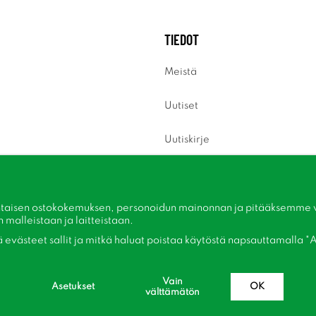
TIEDOT
Meistä
Uutiset
Uutiskirje
Tietoja evästeistä
Inspiraatiota
taisen ostokokemuksen, personoidun mainonnan ja pitääksemme ver
malleistaan ​​ja laitteistaan.
kä evästeet sallit ja mitkä haluat poistaa käytöstä napsauttamalla "A
Vain
Asetukset
OK
välttämätön