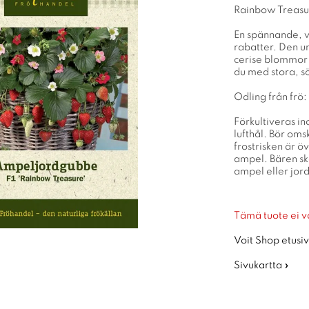
Rainbow Treasu
En spännande, v
rabatter. Den un
cerise blommor 
du med stora, sö
Odling från frö:
Förkultiveras i
lufthål. Bör om
frostrisken är 
ampel. Bären sk
ampel eller jord
Tämä tuote ei v
Voit Shop etusiv
Sivukartta »