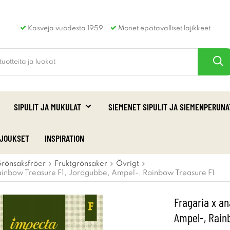
Kasveja vuodesta 1959
Monet epätavalliset lajikkeet
SIPULIT JA MUKULAT
SIEMENET SIPULIT JA SIEMENPERUNA
RJOUKSET
INSPIRATION
rönsaksfröer
Fruktgrönsaker
Övrigt
ainbow Treasure F1, Jordgubbe, Ampel-, Rainbow Treasure F1
Fragaria x a
Ampel-, Rain