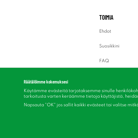
TOIMIA
Ehdot
Suosikkini
FAQ
Sisäänkirjaus
Räätälöimme kokemuksesi
Käytämme evästeitä tarjotaksemme sinulle henkilökoh
tarkoitusta varten keräämme tietoja käyttäjistä, heidän 
Napsauta "OK" jos sallit kaikki evästeet tai valitse mit
Seuraa meitä Facebook