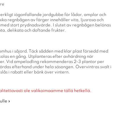
re
erkligt iögonfallande jordgubbe för lådor, amplar och
ika regnbågen av färger innehåller vita, ljusrosa och
med stort prydnadsvärde. I slutet av regnbågen belönas
ta, delikata och doftande frukter.
nomhus i såjord. Täck sådden med klar plast försedd med
skolas en gång. Utplanteras efter avhärdning när
över. Vid ampelodling rekommenderas 2-3 plantor per
ördas efterhand under hela säsongen. Övervintras svalt i
slås i rabatt eller bänk över vintern.
alitettavasti ole valikoimaamme tällä hetkellä.
ulle »