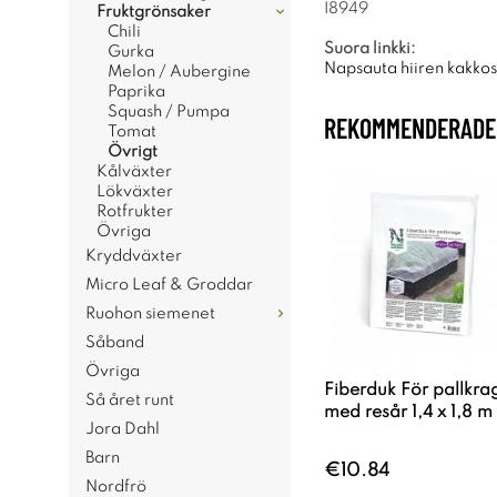
I8949
Fruktgrönsaker
Chili
Suora linkki:
Gurka
Napsauta hiiren kakkosp
Melon / Aubergine
Paprika
Squash / Pumpa
REKOMMENDERADE 
Tomat
Övrigt
Kålväxter
Lökväxter
Rotfrukter
Övriga
Kryddväxter
Micro Leaf & Groddar
Ruohon siemenet
Såband
Övriga
Fiberduk För pallkra
Så året runt
med resår 1,4 x 1,8 m
Jora Dahl
Barn
€10.84
Nordfrö