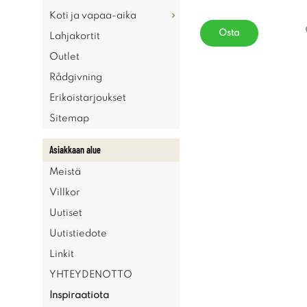
Koti ja vapaa-aika
Osta
Lahjakortit
Outlet
Rådgivning
Erikoistarjoukset
Sitemap
Asiakkaan alue
Meistä
Villkor
Uutiset
Uutistiedote
Linkit
YHTEYDENOTTO
Inspiraatiota