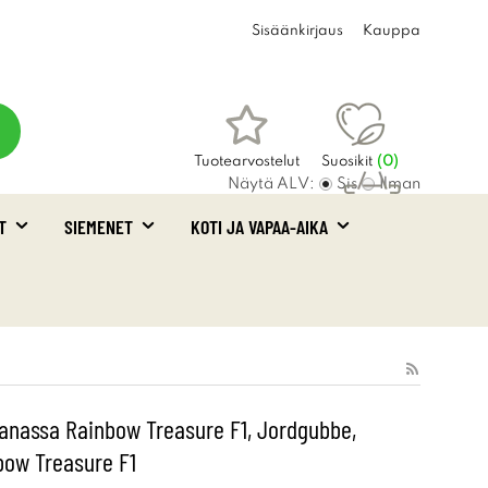
Sisäänkirjaus
Kauppa
Tuotearvostelut
Suosikit
(
0
)
Näytä ALV:
Sis
Ilman
T
SIEMENET
KOTI JA VAPAA-AIKA
Ostoskori
(0)
nanassa Rainbow Treasure F1, Jordgubbe,
bow Treasure F1