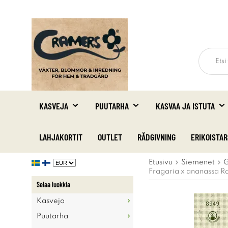
KASVEJA
PUUTARHA
KASVAA JA ISTUTA
LAHJAKORTIT
OUTLET
RÅDGIVNING
ERIKOISTA
Etusivu
Siemenet
G
Fragaria x ananassa R
Selaa luokkia
Kasveja
Puutarha