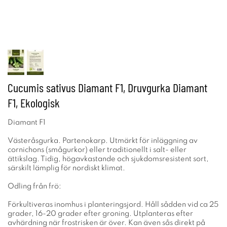
Cucumis sativus Diamant F1, Druvgurka Diamant
F1, Ekologisk
Diamant F1
Västeråsgurka. Partenokarp. Utmärkt för inläggning av
cornichons (smågurkor) eller traditionellt i salt- eller
ättikslag. Tidig, högavkastande och sjukdomsresistent sort,
särskilt lämplig för nordiskt klimat.
Odling från frö:
Förkultiveras inomhus i planteringsjord. Håll sådden vid ca 25
grader, 16-20 grader efter groning. Utplanteras efter
avhärdning när frostrisken är över. Kan även sås direkt på