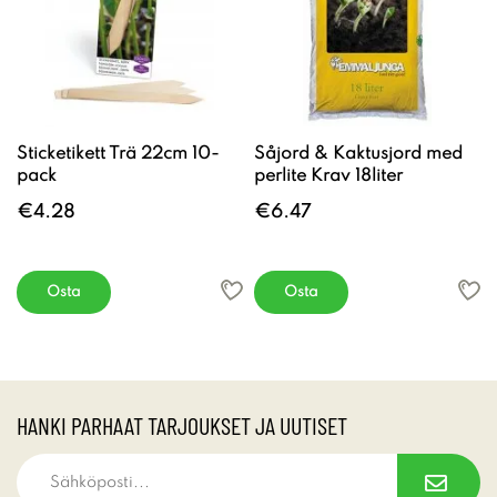
Sticketikett Trä 22cm 10-
Såjord & Kaktusjord med
pack
perlite Krav 18liter
€4.28
€6.47
Osta
Osta
HANKI PARHAAT TARJOUKSET JA UUTISET