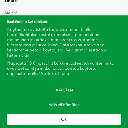
TIEDOT
Meistä
Räätälöimme kokemuksesi
Uutiset
Käytämme evästeitä tarjotaksemme sinulle
henkilökohtaisen ostokokemuksen, personoidun
mainonnan ja pitääksemme verkkosivustomme
Uutiskirje
luotettavina ja turvallisina. Tätä tarkoitusta varten
keräämme tietoja käyttäjistä, heidän malleistaan ​​ja
Tietoja evästeistä
laitteistaan.
Napsauta "OK" jos sallit kaikki evästeet tai valitse mitkä
Inspiraatiota
evästeet sallit ja mitkä haluat poistaa käytöstä
napsauttamalla "Asetukset" alla.
Asetukset
Vain välttämätön
Seuraa meitä Facebook
Liity asiakaskerhoomme!
OK