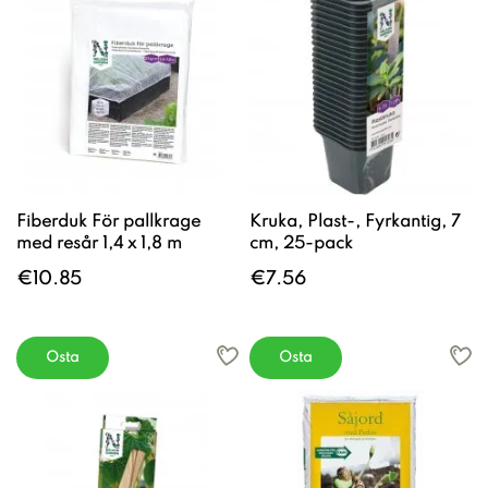
Fiberduk För pallkrage
Kruka, Plast-, Fyrkantig, 7
med resår 1,4 x 1,8 m
cm, 25-pack
€10.85
€7.56
Osta
Osta