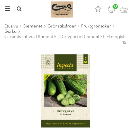
0
Etusivu
Siemenet
Grönsaksfröer
Fruktgrönsaker
Gurka
Cucumis sativus Diamant F1, Druvgurka Diamant F1, Ekologisk