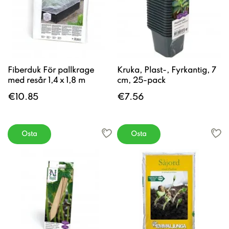
Fiberduk För pallkrage
Kruka, Plast-, Fyrkantig, 7
med resår 1,4 x 1,8 m
cm, 25-pack
€10.85
€7.56
Osta
Osta