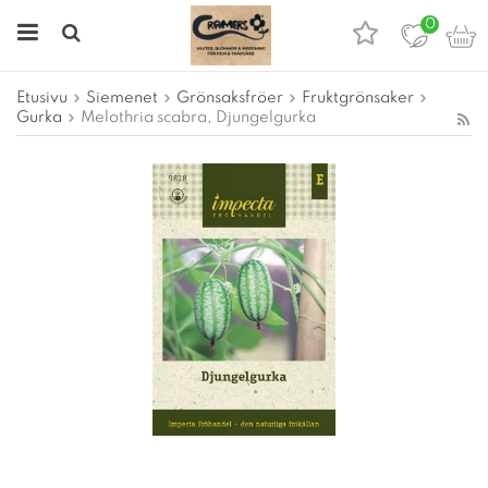
0
Etusivu
Siemenet
Grönsaksfröer
Fruktgrönsaker
Gurka
Melothria scabra, Djungelgurka