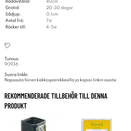
Radavstånd:
40cm
Grotid:
20-30 dagar
Sådjup:
0,1cm
Antal frö:
7st
Räcker till:
4-5st
Tunnus:
90936
Suora linkki:
Napsauta hiiren kakkospainikkeella ja kopioi linkin osoite
REKOMMENDERADE TILLBEHÖR TILL DENNA
PRODUKT