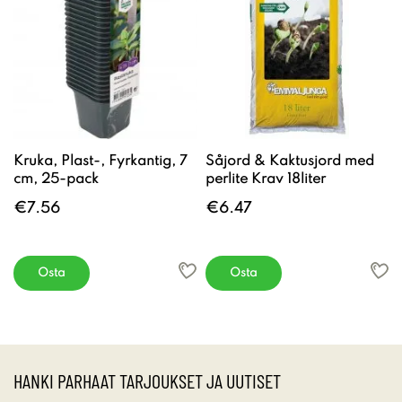
Kruka, Plast-, Fyrkantig, 7
Såjord & Kaktusjord med
cm, 25-pack
perlite Krav 18liter
€7.56
€6.47
Osta
Osta
HANKI PARHAAT TARJOUKSET JA UUTISET