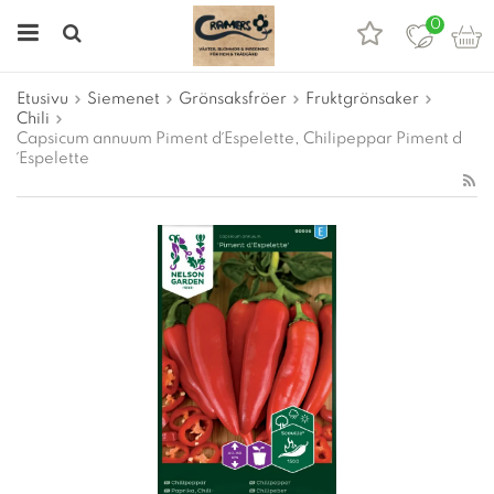
0
Etusivu
Siemenet
Grönsaksfröer
Fruktgrönsaker
Chili
Capsicum annuum Piment d´Espelette, Chilipeppar Piment d
´Espelette