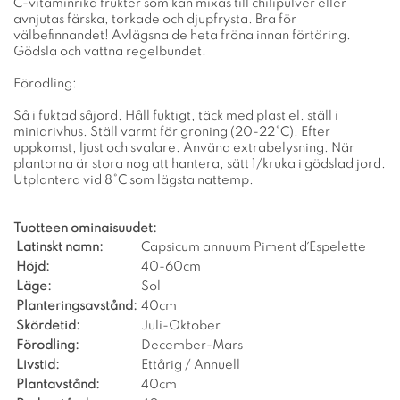
C-vitaminrika frukter som kan mixas till chilipulver eller
avnjutas färska, torkade och djupfrysta. Bra för
välbefinnandet! Avlägsna de heta fröna innan förtäring.
Gödsla och vattna regelbundet.
Förodling:
Så i fuktad såjord. Håll fuktigt, täck med plast el. ställ i
minidrivhus. Ställ varmt för groning (20-22°C). Efter
uppkomst, ljust och svalare. Använd extrabelysning. När
plantorna är stora nog att hantera, sätt 1/kruka i gödslad jord.
Utplantera vid 8°C som lägsta nattemp.
Tuotteen ominaisuudet:
Latinskt namn:
Capsicum annuum Piment d´Espelette
Höjd:
40-60cm
Läge:
Sol
Planteringsavstånd:
40cm
Skördetid:
Juli-Oktober
Förodling:
December-Mars
Livstid:
Ettårig / Annuell
Plantavstånd:
40cm