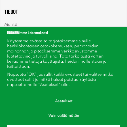
TIEDOT
Meistä
Räätälöimme kokemuksesi
Uutiset
Käytämme evästeitä tarjotaksemme sinulle
henkilökohtaisen ostokokemuksen, personoidun
mainonnan ja pitääksemme verkkosivustomme
Uutiskirje
luotettavina ja turvallisina. Tätä tarkoitusta varten
keräämme tietoja käyttäjistä, heidän malleistaan ​​ja
Tietoja evästeistä
laitteistaan.
Napsauta "OK" jos sallit kaikki evästeet tai valitse mitkä
Inspiraatiota
evästeet sallit ja mitkä haluat poistaa käytöstä
napsauttamalla "Asetukset" alla.
Asetukset
Seuraa meitä Facebook
Vain välttämätön