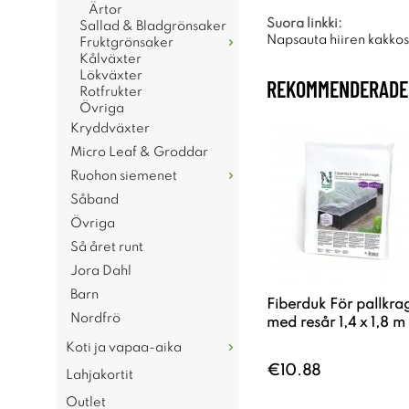
Ärtor
Suora linkki:
Sallad & Bladgrönsaker
Napsauta hiiren kakkosp
Fruktgrönsaker
Kålväxter
Lökväxter
REKOMMENDERADE 
Rotfrukter
Övriga
Kryddväxter
Micro Leaf & Groddar
Ruohon siemenet
Såband
Övriga
Så året runt
Jora Dahl
Barn
Fiberduk För pallkra
Nordfrö
med resår 1,4 x 1,8 m
Koti ja vapaa-aika
€10.88
Lahjakortit
Outlet