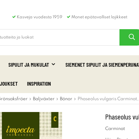
Kasveja vuodesta 1959
Monet epätavalliset lajikkeet
SIPULIT JA MUKULAT
SIEMENET SIPULIT JA SIEMENPERUNA
RJOUKSET
INSPIRATION
rönsaksfröer
Baljväxter
Bönor
Phaseolus vulgaris Carminat
Phaseolus vu
Carminat