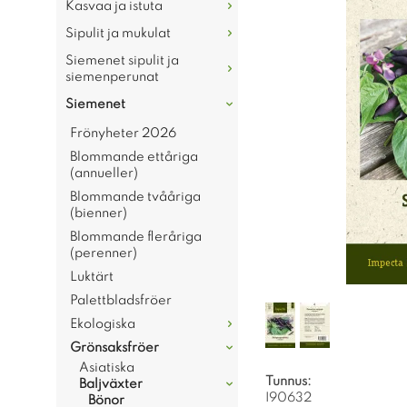
Kasvaa ja istuta
Sipulit ja mukulat
Siemenet sipulit ja
siemenperunat
Siemenet
Frönyheter 2026
Blommande ettåriga
(annueller)
Blommande tvååriga
(bienner)
Blommande fleråriga
(perenner)
Luktärt
Palettbladsfröer
Ekologiska
Grönsaksfröer
Asiatiska
Tunnus:
Baljväxter
I90632
Bönor