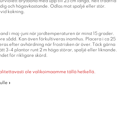
rviolett brytböna med upp till 25 cm långa, helt trådfria
idig och högavkastande. Odlas mot spaljé eller stör.
 vid kokning.
iland i maj-juni när jordtemperaturen är minst 15 grader.
re sådd. Kan även förkultiveras inomhus. Placera i ca 25
ras efter avhärdning när frostrisken är över. Täck gärna
tt 3-4 plantor runt 2 m höga störar, spaljé eller liknande.
det för rikligare skörd.
alitettavasti ole valikoimaamme tällä hetkellä.
ulle »