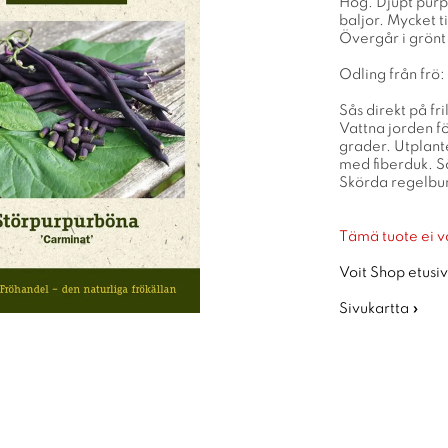
Hög. Djupt purpu
baljor. Mycket t
Övergår i grönt
Odling från frö:
Sås direkt på fr
Vattna jorden fö
grader. Utplante
med fiberduk. Sä
Skörda regelbun
Tämä tuote ei v
Voit Shop etusiv
Sivukartta »