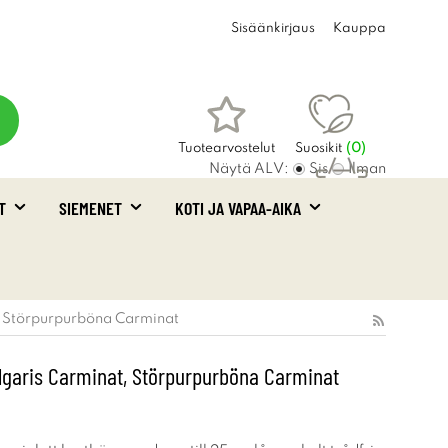
Sisäänkirjaus
Kauppa
Tuotearvostelut
Suosikit
(
0
)
Näytä ALV:
Sis
Ilman
T
SIEMENET
KOTI JA VAPAA-AIKA
Ostoskori
(0)
, Störpurpurböna Carminat
lgaris Carminat, Störpurpurböna Carminat