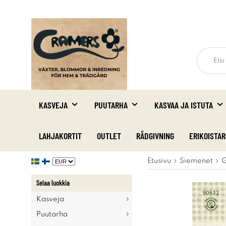
KASVEJA
PUUTARHA
KASVAA JA ISTUTA
LAHJAKORTIT
OUTLET
RÅDGIVNING
ERIKOISTA
Etusivu
Siemenet
G
Selaa luokkia
Kasveja
Puutarha