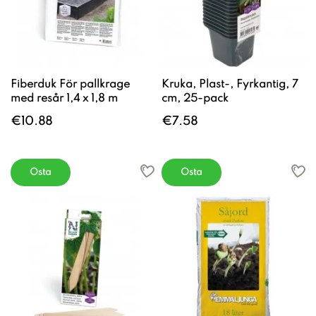
Fiberduk För pallkrage
Kruka, Plast-, Fyrkantig, 7
med resår 1,4 x 1,8 m
cm, 25-pack
€10.88
€7.58
Osta
Osta