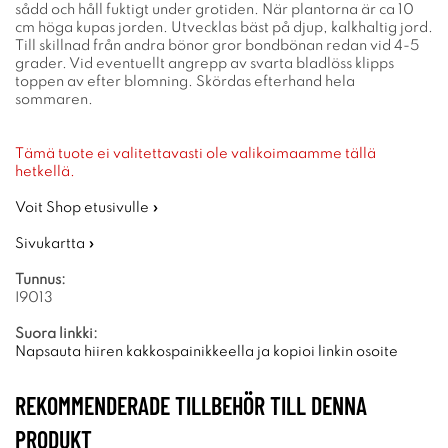
sådd och håll fuktigt under grotiden. När plantorna är ca 10
cm höga kupas jorden. Utvecklas bäst på djup, kalkhaltig jord.
Till skillnad från andra bönor gror bondbönan redan vid 4-5
grader. Vid eventuellt angrepp av svarta bladlöss klipps
toppen av efter blomning. Skördas efterhand hela
sommaren.
Tämä tuote ei valitettavasti ole valikoimaamme tällä
hetkellä.
Voit Shop etusivulle »
Sivukartta »
Tunnus:
I9013
Suora linkki:
Napsauta hiiren kakkospainikkeella ja kopioi linkin osoite
REKOMMENDERADE TILLBEHÖR TILL DENNA
PRODUKT