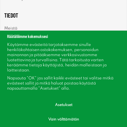
TIEDOT
Meistä
Räätälöimme kokemuksesi
Uutiset
Käytämme evästeitä tarjotaksemme sinulle
henkilökohtaisen ostokokemuksen, personoidun
mainonnan ja pitääksemme verkkosivustomme
Uutiskirje
luotettavina ja turvallisina. Tätä tarkoitusta varten
keräämme tietoja käyttäjistä, heidän malleistaan ​​ja
Tietoja evästeistä
laitteistaan.
Napsauta "OK" jos sallit kaikki evästeet tai valitse mitkä
Inspiraatiota
evästeet sallit ja mitkä haluat poistaa käytöstä
napsauttamalla "Asetukset" alla.
Asetukset
Vain välttämätön
Seuraa meitä Facebook