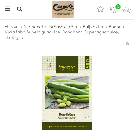
0
Etusivu
Siemenet
Grönsaksfröer
Baljväxter
Bönor
Vicia faba Superaguadulce, Bondböna Superaguadulce,
Ekologisk