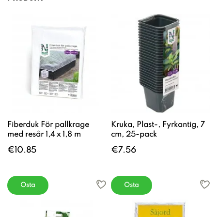
Fiberduk För pallkrage
Kruka, Plast-, Fyrkantig, 7
med resår 1,4 x 1,8 m
cm, 25-pack
€10.85
€7.56
Osta
Osta