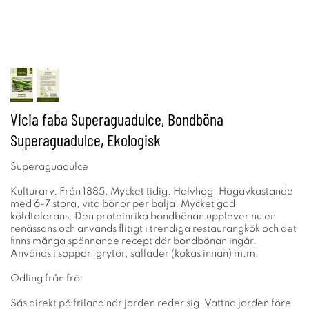
Vicia faba Superaguadulce, Bondböna
Superaguadulce, Ekologisk
Superaguadulce
Kulturarv. Från 1885. Mycket tidig. Halvhög. Högavkastande
med 6-7 stora, vita bönor per balja. Mycket god
köldtolerans. Den proteinrika bondbönan upplever nu en
renässans och används flitigt i trendiga restaurangkök och det
finns många spännande recept där bondbönan ingår.
Används i soppor, grytor, sallader (kokas innan) m.m.
Odling från frö:
Sås direkt på friland när jorden reder sig. Vattna jorden före