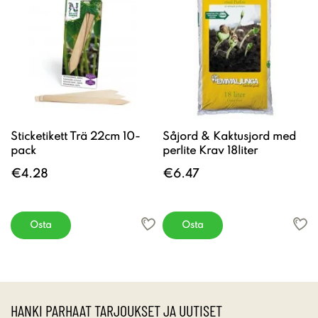
Sticketikett Trä 22cm 10-
Såjord & Kaktusjord med
pack
perlite Krav 18liter
€4.28
€6.47
Osta
Osta
HANKI PARHAAT TARJOUKSET JA UUTISET