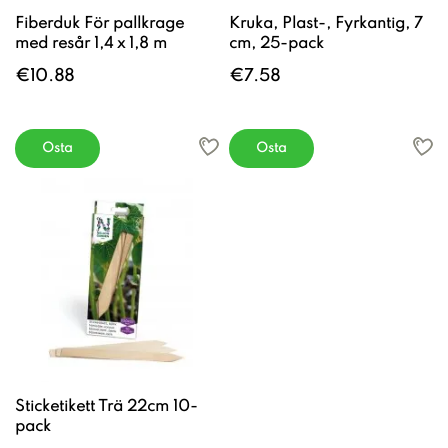
Fiberduk För pallkrage
Kruka, Plast-, Fyrkantig, 7
med resår 1,4 x 1,8 m
cm, 25-pack
€10.88
€7.58
Osta
Osta
Sticketikett Trä 22cm 10-
pack