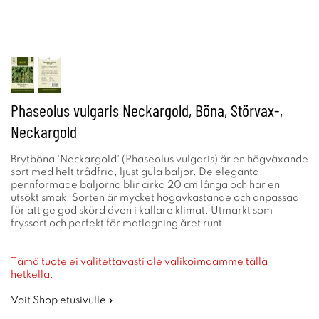
Phaseolus vulgaris Neckargold, Böna, Störvax-,
Neckargold
Brytböna 'Neckargold' (Phaseolus vulgaris) är en högväxande
sort med helt trådfria, ljust gula baljor. De eleganta,
pennformade baljorna blir cirka 20 cm långa och har en
utsökt smak. Sorten är mycket högavkastande och anpassad
för att ge god skörd även i kallare klimat. Utmärkt som
fryssort och perfekt för matlagning året runt!
Tämä tuote ei valitettavasti ole valikoimaamme tällä
hetkellä.
Voit Shop etusivulle »