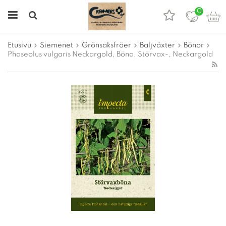
0
Etusivu
Siemenet
Grönsaksfröer
Baljväxter
Bönor
Phaseolus vulgaris Neckargold, Böna, Störvax-, Neckargold