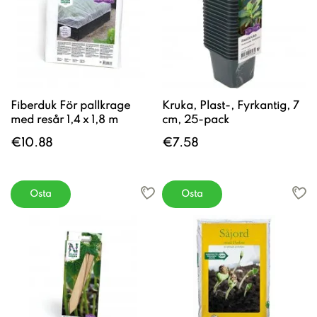
Fiberduk För pallkrage
Kruka, Plast-, Fyrkantig, 7
med resår 1,4 x 1,8 m
cm, 25-pack
€10.88
€7.58
Osta
Osta