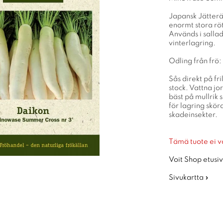
Japansk Jätterät
enormt stora röt
Används i sallad
vinterlagring.
Odling från frö:
Sås direkt på fri
stock. Vattna jo
bäst på mullrik 
för lagring skör
skadeinsekter.
Tämä tuote ei v
Voit Shop etusiv
Sivukartta »