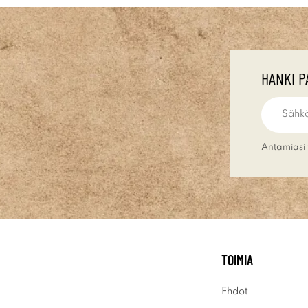
HANKI P
Antamiasi 
TOIMIA
Ehdot