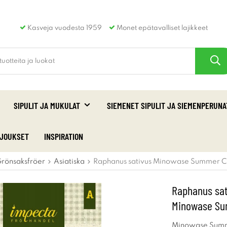
Kasveja vuodesta 1959
Monet epätavalliset lajikkeet
SIPULIT JA MUKULAT
SIEMENET SIPULIT JA SIEMENPERUNA
RJOUKSET
INSPIRATION
rönsaksfröer
Asiatiska
Raphanus sativus Minowase Summer Cr
Raphanus sat
Minowase Su
Minowase Summ