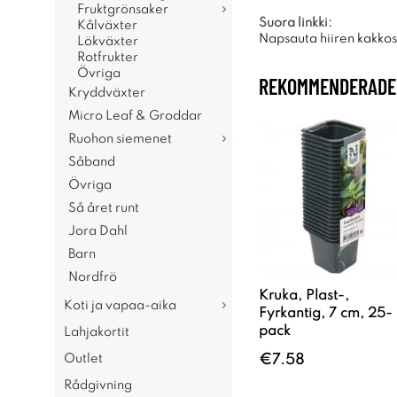
Fruktgrönsaker
Suora linkki:
Kålväxter
Napsauta hiiren kakkosp
Lökväxter
Rotfrukter
Övriga
REKOMMENDERADE 
Kryddväxter
Micro Leaf & Groddar
Ruohon siemenet
Såband
Övriga
Så året runt
Jora Dahl
Barn
Nordfrö
Kruka, Plast-,
Koti ja vapaa-aika
Fyrkantig, 7 cm, 25-
pack
Lahjakortit
Outlet
€7.58
Rådgivning