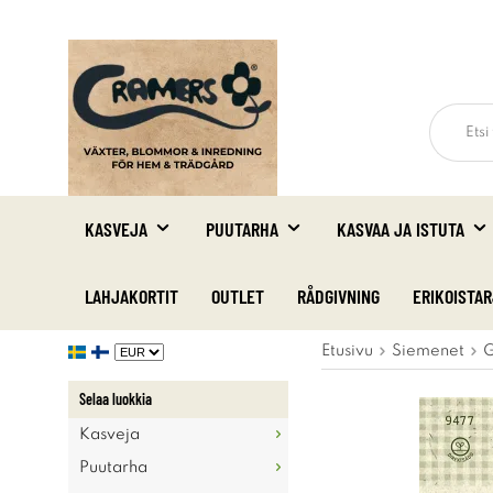
KASVEJA
PUUTARHA
KASVAA JA ISTUTA
LAHJAKORTIT
OUTLET
RÅDGIVNING
ERIKOISTA
Etusivu
Siemenet
G
Selaa luokkia
Kasveja
Puutarha