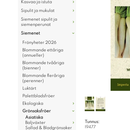
Kasvaa ja istuta
Sipulit ja mukulat
Siemenet sipulit ja
siemenperunat
Siemenet
Frönyheter 2026
Blommande ettåriga
(annueller)
Blommande tvååriga
(bienner)
Blommande fleråriga
(perenner)
Luktärt
Palettbladsfröer
Ekologiska
Grönsaksfröer
Asiatiska
Tunnus:
Baljväxter
I9477
Sallad & Bladgrönsaker