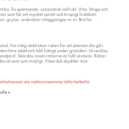
tika. En spännande, ostasiatisk rotfrukt. Vita, långa och
ter som får ett mycket sprött och krispigt fruktkött.
er, grytor, wokrätter inläggningar m.m. Bra för
land. För tidig sådd ökar risken för att plantan ska gå i
rden före sådd och håll fuktigt under grotiden. Utvecklas
sandjord. Skördas innan rötterna är fullt utväxta. Rötter
das så sent som möjligt. Fiberduk skyddar mot
alitettavasti ole valikoimaamme tällä hetkellä.
ulle »