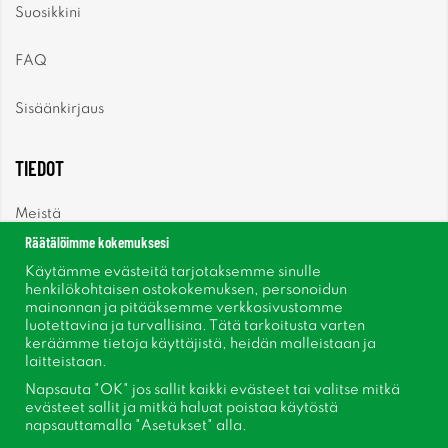
Suosikkini
FAQ
Sisäänkirjaus
TIEDOT
Meistä
Räätälöimme kokemuksesi
Uutiset
Käytämme evästeitä tarjotaksemme sinulle
henkilökohtaisen ostokokemuksen, personoidun
mainonnan ja pitääksemme verkkosivustomme
Uutiskirje
luotettavina ja turvallisina. Tätä tarkoitusta varten
keräämme tietoja käyttäjistä, heidän malleistaan ​​ja
Tietoja evästeistä
laitteistaan.
Napsauta "OK" jos sallit kaikki evästeet tai valitse mitkä
Inspiraatiota
evästeet sallit ja mitkä haluat poistaa käytöstä
napsauttamalla "Asetukset" alla.