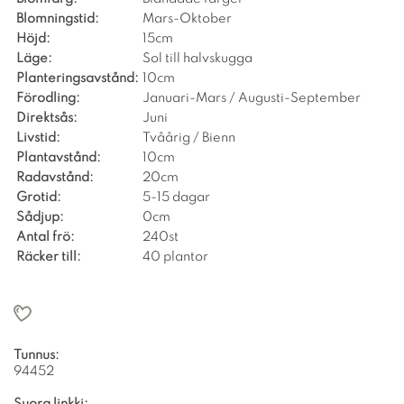
Blomningstid:
Mars-Oktober
Höjd:
15cm
Läge:
Sol till halvskugga
Planteringsavstånd:
10cm
Förodling:
Januari-Mars / Augusti-September
Direktsås:
Juni
Livstid:
Tvåårig / Bienn
Plantavstånd:
10cm
Radavstånd:
20cm
Grotid:
5-15 dagar
Sådjup:
0cm
Antal frö:
240st
Räcker till:
40 plantor
Tunnus:
94452
Suora linkki: