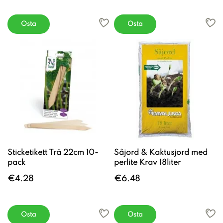
Osta
Osta
Sticketikett Trä 22cm 10-
Såjord & Kaktusjord med
pack
perlite Krav 18liter
€4.28
€6.48
Osta
Osta