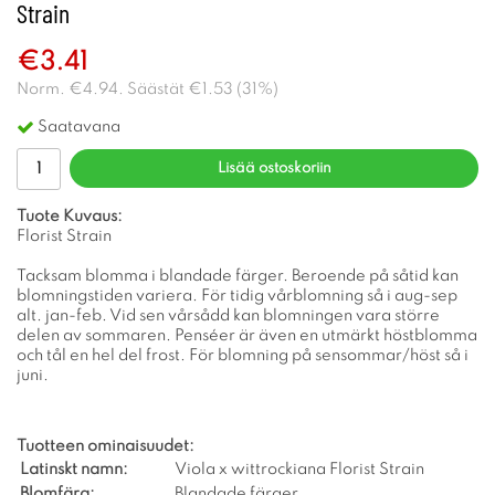
Strain
€3.41
Norm.
€4.94
. Säästät
€1.53
(
31
%)
Saatavana
Lisää ostoskoriin
Tuote Kuvaus:
Florist Strain
Tacksam blomma i blandade färger. Beroende på såtid kan
blomningstiden variera. För tidig vårblomning så i aug-sep
alt. jan-feb. Vid sen vårsådd kan blomningen vara större
delen av sommaren. Penséer är även en utmärkt höstblomma
och tål en hel del frost. För blomning på sensommar/höst så i
juni.
Tuotteen ominaisuudet:
Latinskt namn:
Viola x wittrockiana Florist Strain
Blomfärg:
Blandade färger