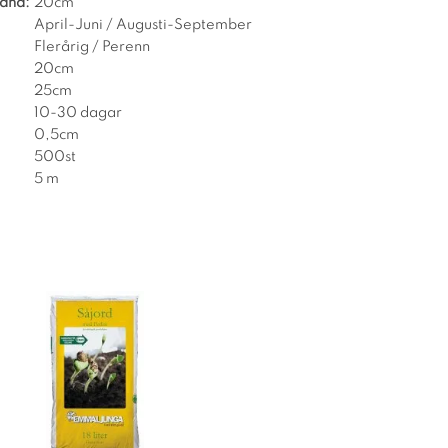
tånd:
20cm
April-Juni / Augusti-September
Flerårig / Perenn
20cm
25cm
10-30 dagar
0,5cm
500st
5 m