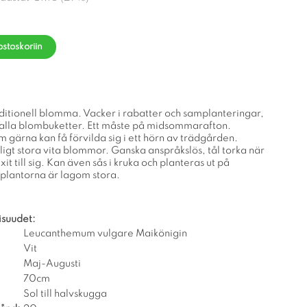
ostoskoriin
ditionell blomma. Vacker i rabatter och samplanteringar,
 alla blombuketter. Ett måste på midsommarafton.
m gärna kan få förvilda sig i ett hörn av trädgården.
igt stora vita blommor. Ganska anspråkslös, tål torka när
it till sig. Kan även sås i kruka och planteras ut på
 plantorna är lagom stora.
isuudet:
Leucanthemum vulgare Maikönigin
Vit
Maj-Augusti
70cm
Sol till halvskugga