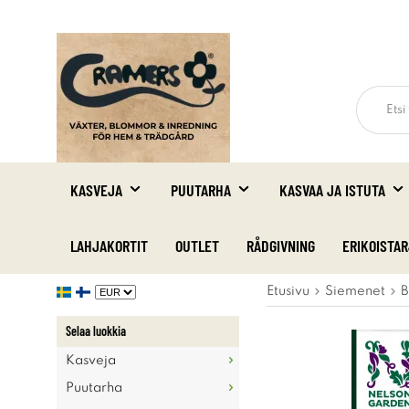
KASVEJA
PUUTARHA
KASVAA JA ISTUTA
LAHJAKORTIT
OUTLET
RÅDGIVNING
ERIKOISTA
Etusivu
Siemenet
B
Selaa luokkia
Kasveja
Puutarha