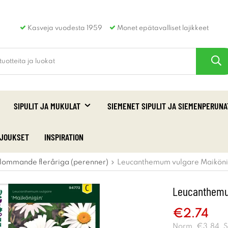
Kasveja vuodesta 1959
Monet epätavalliset lajikkeet
SIPULIT JA MUKULAT
SIEMENET SIPULIT JA SIEMENPERUNA
RJOUKSET
INSPIRATION
lommande fleråriga (perenner)
Leucanthemum vulgare Maikönig
Leucanthemum
€2.74
Norm.
€3.84
. 