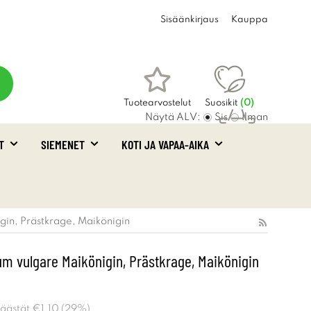
Sisäänkirjaus
Kauppa
Tuotearvostelut
Suosikit
(
0
)
Näytä ALV:
Sis
Ilman
T
SIEMENET
KOTI JA VAPAA-AIKA
Ostoskori
(0)
in, Prästkrage, Maikönigin
 vulgare Maikönigin, Prästkrage, Maikönigin
Säästät
€1.10
(
29
%)