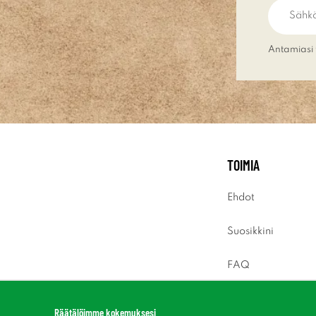
Antamiasi 
TOIMIA
Ehdot
Suosikkini
FAQ
Sisäänkirjaus
Räätälöimme kokemuksesi