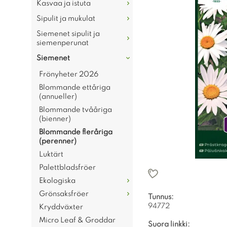
Kasvaa ja istuta
Sipulit ja mukulat
Siemenet sipulit ja
siemenperunat
Siemenet
Frönyheter 2026
Blommande ettåriga
(annueller)
Blommande tvååriga
(bienner)
Blommande fleråriga
(perenner)
Luktärt
Palettbladsfröer
Ekologiska
Grönsaksfröer
Tunnus:
94772
Kryddväxter
Micro Leaf & Groddar
Suora linkki: