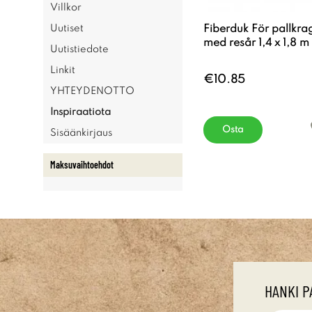
Villkor
Fiberduk För pallkra
Uutiset
med resår 1,4 x 1,8 m
Uutistiedote
Linkit
€10.85
YHTEYDENOTTO
Inspiraatiota
Osta
Sisäänkirjaus
Maksuvaihtoehdot
HANKI P