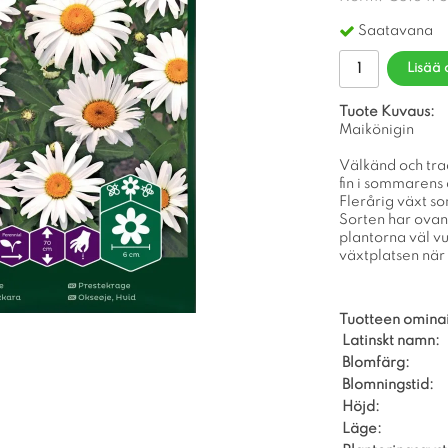
Saatavana
Lisää 
Tuote Kuvaus:
Maikönigin
Välkänd och tra
fin i sommarens
Flerårig växt so
Sorten har ovanl
plantorna väl vux
växtplatsen när
Tuotteen omina
Latinskt namn:
Blomfärg:
Blomningstid:
Höjd:
Läge: