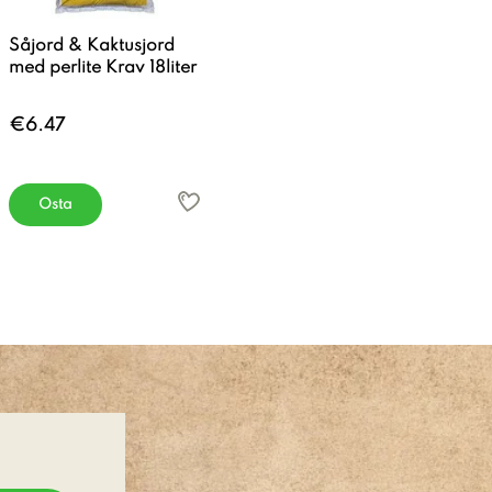
Såjord & Kaktusjord
med perlite Krav 18liter
€6.47
Osta