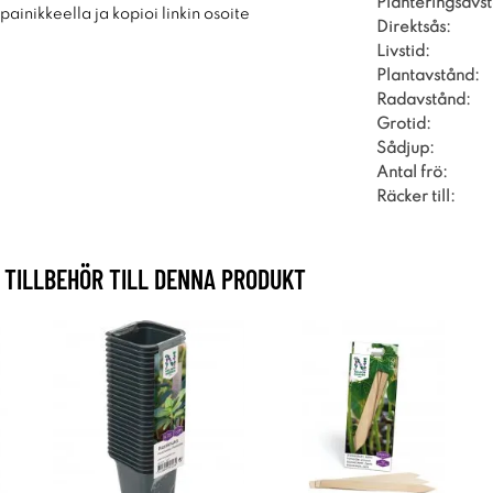
Planteringsavs
ainikkeella ja kopioi linkin osoite
Direktsås:
Livstid:
Plantavstånd:
Radavstånd:
Grotid:
Sådjup:
Antal frö:
Räcker till:
TILLBEHÖR TILL DENNA PRODUKT