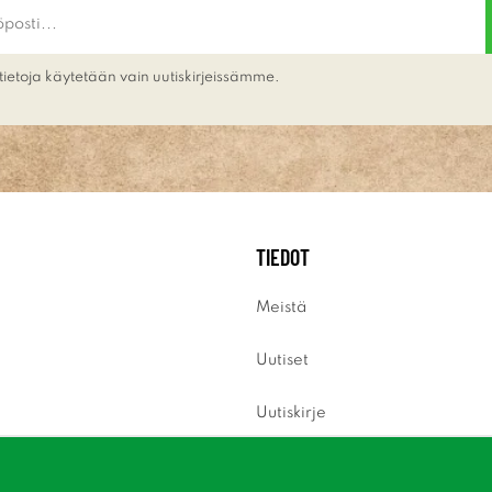
tietoja käytetään vain uutiskirjeissämme.
TIEDOT
Meistä
Uutiset
Uutiskirje
Tietoja evästeistä