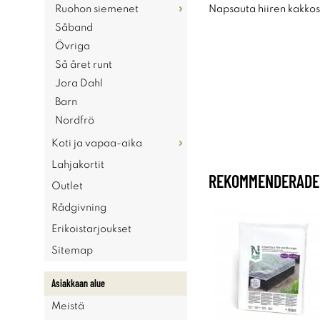
Ruohon siemenet
Napsauta hiiren kakkosp
Såband
Övriga
Så året runt
Jora Dahl
Barn
Nordfrö
Koti ja vapaa-aika
Lahjakortit
REKOMMENDERADE 
Outlet
Rådgivning
Erikoistarjoukset
Sitemap
Asiakkaan alue
Meistä