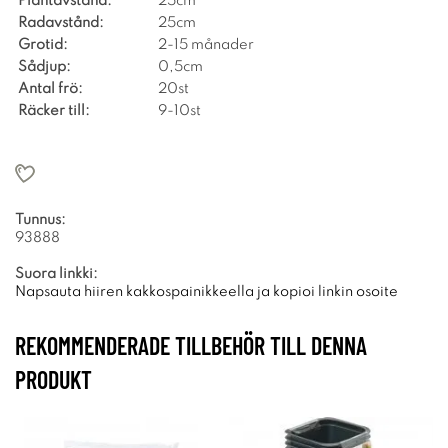
Plantavstånd:
25cm
Radavstånd:
25cm
Grotid:
2-15 månader
Sådjup:
0,5cm
Antal frö:
20st
Räcker till:
9-10st
Tunnus:
93888
Suora linkki:
Napsauta hiiren kakkospainikkeella ja kopioi linkin osoite
REKOMMENDERADE TILLBEHÖR TILL DENNA
PRODUKT