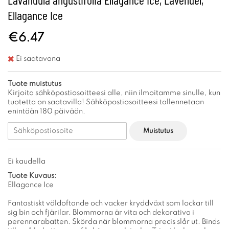
Ellagance Ice
€6.47
Ei saatavana
Tuote muistutus
Kirjoita sähköpostiosoitteesi alle, niin ilmoitamme sinulle, kun
tuotetta on saatavilla! Sähköpostiosoitteesi tallennetaan
enintään 180 päivään.
Muistutus
Ei kaudella
Tuote Kuvaus:
Ellagance Ice
Fantastiskt väldoftande och vacker kryddväxt som lockar till
sig bin och fjärilar. Blommorna är vita och dekorativa i
perennarabatten. Skörda när blommorna precis slår ut. Binds