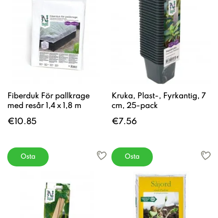
Fiberduk För pallkrage
Kruka, Plast-, Fyrkantig, 7
med resår 1,4 x 1,8 m
cm, 25-pack
€10.85
€7.56
Osta
Osta