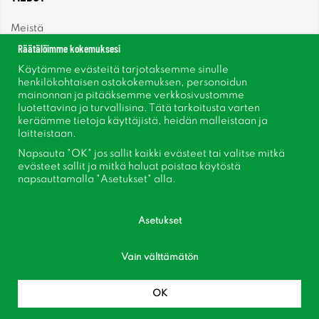
Meistä
Räätälöimme kokemuksesi
Uutiset
Käytämme evästeitä tarjotaksemme sinulle
henkilökohtaisen ostokokemuksen, personoidun
mainonnan ja pitääksemme verkkosivustomme
Uutiskirje
luotettavina ja turvallisina. Tätä tarkoitusta varten
keräämme tietoja käyttäjistä, heidän malleistaan ​​ja
Tietoja evästeistä
laitteistaan.
Napsauta "OK" jos sallit kaikki evästeet tai valitse mitkä
Inspiraatiota
evästeet sallit ja mitkä haluat poistaa käytöstä
napsauttamalla "Asetukset" alla.
Asetukset
Seuraa meitä Facebook
Vain välttämätön
Liity asiakaskerhoomme!
OK