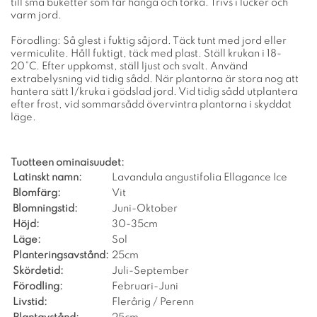
till små buketter som får hänga och torka. Trivs i lucker och
varm jord.
Förodling: Så glest i fuktig såjord. Täck tunt med jord eller
vermiculite. Håll fuktigt, täck med plast. Ställ krukan i 18-
20°C. Efter uppkomst, ställ ljust och svalt. Använd
extrabelysning vid tidig sådd. När plantorna är stora nog att
hantera sätt 1/kruka i gödslad jord. Vid tidig sådd utplantera
efter frost, vid sommarsådd övervintra plantorna i skyddat
läge.
Tuotteen ominaisuudet:
Latinskt namn:
Lavandula angustifolia Ellagance Ice
Blomfärg:
Vit
Blomningstid:
Juni-Oktober
Höjd:
30-35cm
Läge:
Sol
Planteringsavstånd:
25cm
Skördetid:
Juli-September
Förodling:
Februari-Juni
Livstid:
Flerårig / Perenn