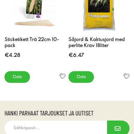
Sticketikett Trä 22cm 10-
Såjord & Kaktusjord med
pack
perlite Krav 18liter
€4.28
€6.47
Osta
Osta
HANKI PARHAAT TARJOUKSET JA UUTISET