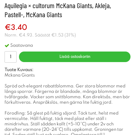
Aquilegia × cultorum McKana Giants, Akleja,
Pastell-, McKana Giants
€3.40
Norm.
€4.93
. Säästät
€1.53
(
31
%)
Saatavana
Lisää ostoskoriin
Tuote Kuvaus:
Mckana Giants
Spröd och elegant rabattblomma. Ger stora blommor med
långa sporrar. Färgerna är blandade, många blommor är
tvåfärgade. Vacker som snittblomma. Kan direktsås, men bör
förkultiveras. Anspråkslös, men gärna lite fuktig jord.
Förodling: Så glest på fuktig såjord. Täck tunt, helst med
vermiculite. Håll fuktigt, täck med plast eller ställ i
minidrivhus. Ställ sådden kallt (+5-10°C) under 2v och
därefter varmare (20-24°C) tills uppkomst. Groningen tar
tid. Sedan ställ ljust och svalare. Omplantera till 1