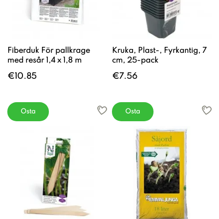
Fiberduk För pallkrage
Kruka, Plast-, Fyrkantig, 7
med resår 1,4 x 1,8 m
cm, 25-pack
€10.85
€7.56
Osta
Osta