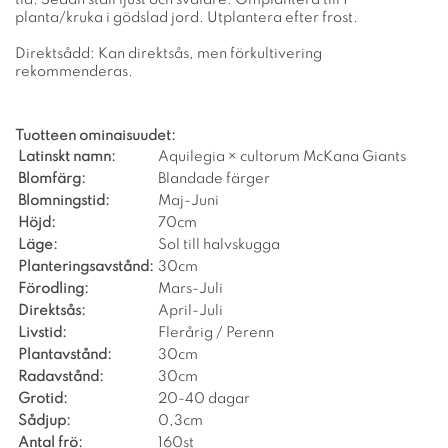
planta/kruka i gödslad jord. Utplantera efter frost.
Direktsådd: Kan direktsås, men förkultivering
rekommenderas.
Tuotteen ominaisuudet:
Latinskt namn:
Aquilegia × cultorum McKana Giants
Blomfärg:
Blandade färger
Blomningstid:
Maj-Juni
Höjd:
70cm
Läge:
Sol till halvskugga
Planteringsavstånd:
30cm
Förodling:
Mars-Juli
Direktsås:
April-Juli
Livstid:
Flerårig / Perenn
Plantavstånd:
30cm
Radavstånd:
30cm
Grotid:
20-40 dagar
Sådjup:
0,3cm
Antal frö:
160st