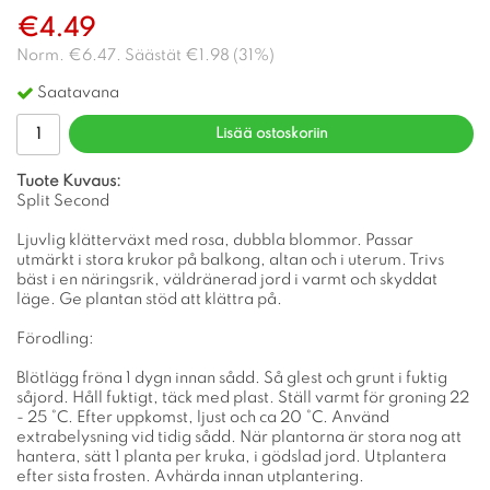
€4.49
Norm.
€6.47
. Säästät
€1.98
(
31
%)
Saatavana
Lisää ostoskoriin
Tuote Kuvaus:
Split Second
Ljuvlig klätterväxt med rosa, dubbla blommor. Passar
utmärkt i stora krukor på balkong, altan och i uterum. Trivs
bäst i en näringsrik, väldränerad jord i varmt och skyddat
läge. Ge plantan stöd att klättra på.
Förodling:
Blötlägg fröna 1 dygn innan sådd. Så glest och grunt i fuktig
såjord. Håll fuktigt, täck med plast. Ställ varmt för groning 22
- 25 °C. Efter uppkomst, ljust och ca 20 °C. Använd
extrabelysning vid tidig sådd. När plantorna är stora nog att
hantera, sätt 1 planta per kruka, i gödslad jord. Utplantera
efter sista frosten. Avhärda innan utplantering.