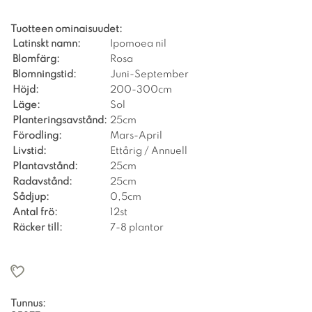
Tuotteen ominaisuudet:
Latinskt namn:
Ipomoea nil
Blomfärg:
Rosa
Blomningstid:
Juni-September
Höjd:
200-300cm
Läge:
Sol
Planteringsavstånd:
25cm
Förodling:
Mars-April
Livstid:
Ettårig / Annuell
Plantavstånd:
25cm
Radavstånd:
25cm
Sådjup:
0,5cm
Antal frö:
12st
Räcker till:
7-8 plantor
Tunnus: