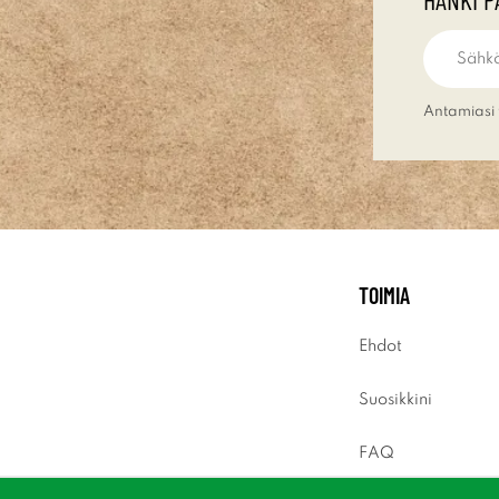
Antamiasi 
TOIMIA
Ehdot
Suosikkini
FAQ