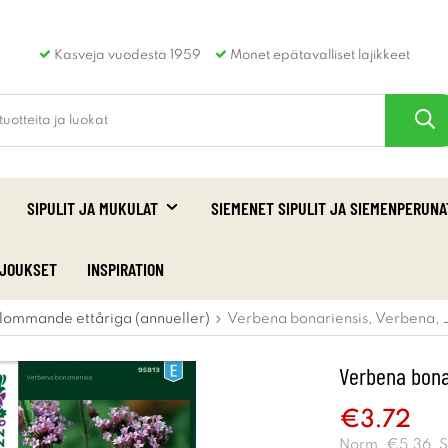
Kasveja vuodesta 1959
Monet epätavalliset lajikkeet
SIPULIT JA MUKULAT
SIEMENET SIPULIT JA SIEMENPERUNA
RJOUKSET
INSPIRATION
lommande ettåriga (annueller)
Verbena bonariensis, Verbena, 
Verbena bona
€3.72
Norm.
€5.36
. 