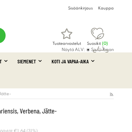
Sisäänkirjaus
Kauppa
Tuotearvostelut
Suosikit
(
0
)
Näytä ALV:
Sis
Ilman
T
SIEMENET
KOTI JA VAPAA-AIKA
Ostoskori
(0)
Jätte-
riensis, Verbena, Jätte-
Säästät
€1.64
(
31
%)