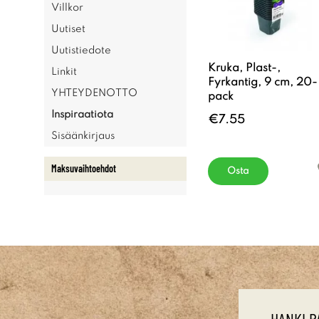
Villkor
Uutiset
Uutistiedote
Kruka, Plast-,
Linkit
Fyrkantig, 9 cm, 20-
YHTEYDENOTTO
pack
Inspiraatiota
€7.55
Sisäänkirjaus
Maksuvaihtoehdot
Osta
HANKI P