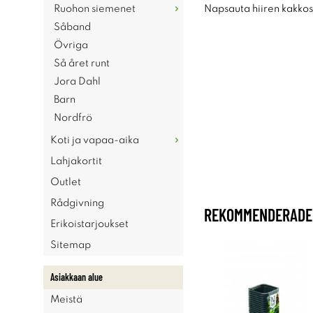
Ruohon siemenet
Napsauta hiiren kakkosp
Såband
Övriga
Så året runt
Jora Dahl
Barn
Nordfrö
Koti ja vapaa-aika
Lahjakortit
Outlet
Rådgivning
REKOMMENDERADE 
Erikoistarjoukset
Sitemap
Asiakkaan alue
Meistä