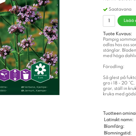
Saatavana
Lisää 
Tuote Kuvaus:
Pampig sommarb
odlas hos oss s
stänglar. Bladen
med höga dahlior
Förodling:
Så glest på fukt
gro i 18 - 20 °C
gror, ställ in kr
kruka med gödsla
Tuotteen omina
Latinskt namn:
Blomfärg:
Blomningstid: