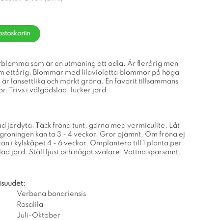
ostoskoriin
lomma som är en utmaning att odla. Är flerårig men
om ettårig. Blommar med lilavioletta blommor på höga
 är lansettlika och mörkt gröna. En favorit tillsammans
. Trivs i välgödslad, lucker jord.
ad jordyta. Täck fröna tunt, gärna med vermiculite. Låt
, groningen kan ta 3 - 4 veckor. Gror ojämnt. Om fröna ej
ukan i kylskåpet 4 - 6 veckor. Omplantera till 1 planta per
d jord. Ställ ljust och något svalare. Vattna sparsamt.
isuudet:
Verbena bonariensis
Rosalila
Juli-Oktober