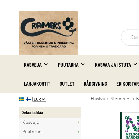
KASVEJA
PUUTARHA
KASVAA JA ISTUTA
LAHJAKORTIT
OUTLET
RÅDGIVNING
ERIKOISTA
Etusivu
Siemenet
B
Selaa luokkia
Kasveja
Puutarha