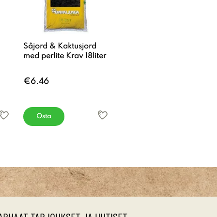
Såjord & Kaktusjord
med perlite Krav 18liter
€6.46
Osta
ARHAAT TARJOUKSET JA UUTISET