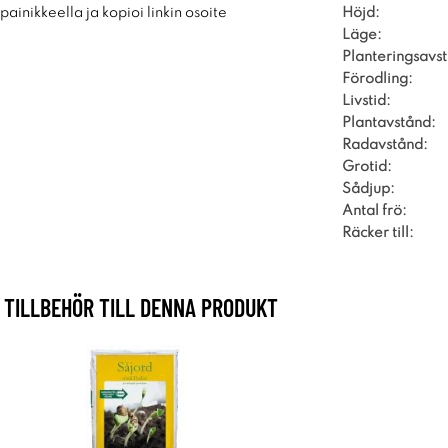
Höjd:
ainikkeella ja kopioi linkin osoite
Läge:
Planteringsavs
Förodling:
Livstid:
Plantavstånd:
Radavstånd:
Grotid:
Sådjup:
Antal frö:
Räcker till:
TILLBEHÖR TILL DENNA PRODUKT