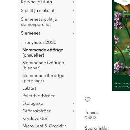
Kasvaa ja istuta
Sipulit ja mukulat
Siemenet sipulit ja
siemenperunat
Siemenet
Frönyheter 2026
Blommande ettåriga
(annueller)
Blommande tvååriga
(bienner)
Blommande fleråriga
(perenner)
Luktärt
Palettbladsfröer
Ekologiska
Grönsaksfröer
Tunnus:
95813
Kryddväxter
Micro Leaf & Groddar
Suora linkki: