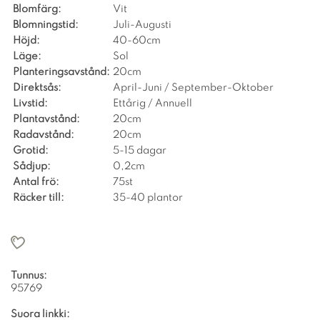
Blomfärg:
Vit
Blomningstid:
Juli-Augusti
Höjd:
40-60cm
Läge:
Sol
Planteringsavstånd:
20cm
Direktsås:
April-Juni / September-Oktober
Livstid:
Ettårig / Annuell
Plantavstånd:
20cm
Radavstånd:
20cm
Grotid:
5-15 dagar
Sådjup:
0,2cm
Antal frö:
75st
Räcker till:
35-40 plantor
Tunnus:
95769
Suora linkki: