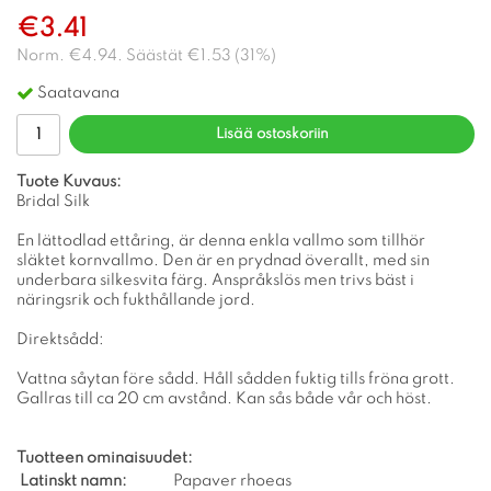
€3.41
Norm.
€4.94
. Säästät
€1.53
(
31
%)
Saatavana
Lisää ostoskoriin
Tuote Kuvaus:
Bridal Silk
En lättodlad ettåring, är denna enkla vallmo som tillhör
släktet kornvallmo. Den är en prydnad överallt, med sin
underbara silkesvita färg. Anspråkslös men trivs bäst i
näringsrik och fukthållande jord.
Direktsådd:
Vattna såytan före sådd. Håll sådden fuktig tills fröna grott.
Gallras till ca 20 cm avstånd. Kan sås både vår och höst.
Tuotteen ominaisuudet:
Latinskt namn:
Papaver rhoeas