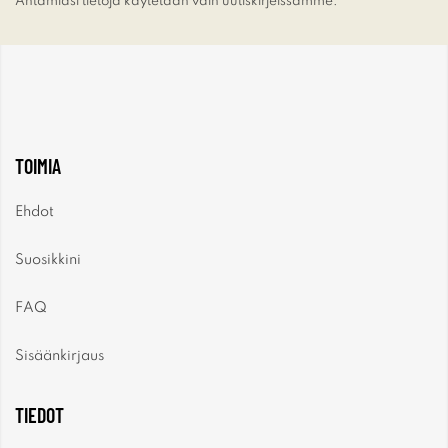
Antamiasi tietoja käytetään vain uutiskirjeissämme.
TOIMIA
Ehdot
Suosikkini
FAQ
Sisäänkirjaus
TIEDOT