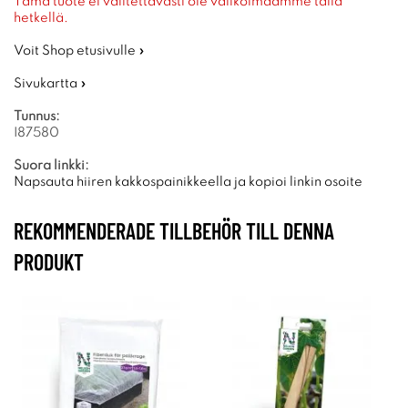
Tämä tuote ei valitettavasti ole valikoimaamme tällä
hetkellä.
Voit Shop etusivulle »
Sivukartta »
Tunnus:
I87580
Suora linkki:
Napsauta hiiren kakkospainikkeella ja kopioi linkin osoite
REKOMMENDERADE TILLBEHÖR TILL DENNA
PRODUKT