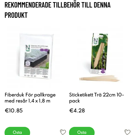
REKOMMENDERADE TILLBEHÖR TILL DENNA
PRODUKT
Fiberduk För pallkrage
Sticketikett Trä 22cm 10-
med resår 1,4 x 1,8 m
pack
€10.85
€4.28
Osta
Osta