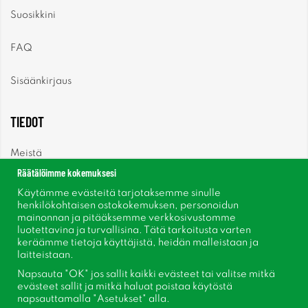
Suosikkini
FAQ
Sisäänkirjaus
TIEDOT
Meistä
Räätälöimme kokemuksesi
Uutiset
Käytämme evästeitä tarjotaksemme sinulle
henkilökohtaisen ostokokemuksen, personoidun
mainonnan ja pitääksemme verkkosivustomme
Uutiskirje
luotettavina ja turvallisina. Tätä tarkoitusta varten
keräämme tietoja käyttäjistä, heidän malleistaan ​​ja
Tietoja evästeistä
laitteistaan.
Napsauta "OK" jos sallit kaikki evästeet tai valitse mitkä
Inspiraatiota
evästeet sallit ja mitkä haluat poistaa käytöstä
napsauttamalla "Asetukset" alla.