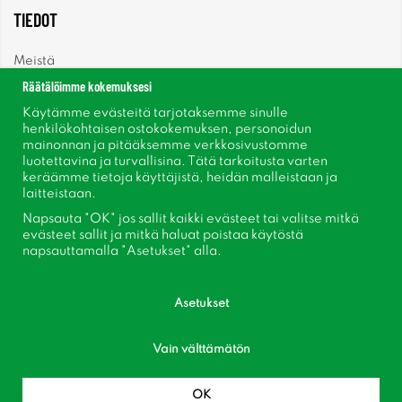
TIEDOT
Meistä
Räätälöimme kokemuksesi
Uutiset
Käytämme evästeitä tarjotaksemme sinulle
henkilökohtaisen ostokokemuksen, personoidun
mainonnan ja pitääksemme verkkosivustomme
Uutiskirje
luotettavina ja turvallisina. Tätä tarkoitusta varten
keräämme tietoja käyttäjistä, heidän malleistaan ​​ja
Tietoja evästeistä
laitteistaan.
Napsauta "OK" jos sallit kaikki evästeet tai valitse mitkä
Inspiraatiota
evästeet sallit ja mitkä haluat poistaa käytöstä
napsauttamalla "Asetukset" alla.
Asetukset
Vain välttämätön
Seuraa meitä Facebook
Liity asiakaskerhoomme!
OK