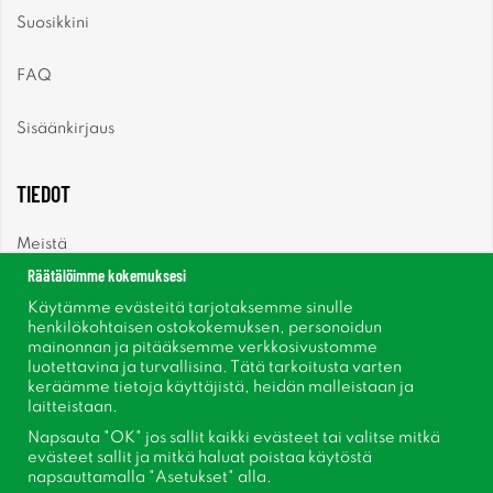
Suosikkini
FAQ
Sisäänkirjaus
TIEDOT
Meistä
Räätälöimme kokemuksesi
Uutiset
Käytämme evästeitä tarjotaksemme sinulle
henkilökohtaisen ostokokemuksen, personoidun
mainonnan ja pitääksemme verkkosivustomme
Uutiskirje
luotettavina ja turvallisina. Tätä tarkoitusta varten
keräämme tietoja käyttäjistä, heidän malleistaan ​​ja
Tietoja evästeistä
laitteistaan.
Napsauta "OK" jos sallit kaikki evästeet tai valitse mitkä
Inspiraatiota
evästeet sallit ja mitkä haluat poistaa käytöstä
napsauttamalla "Asetukset" alla.