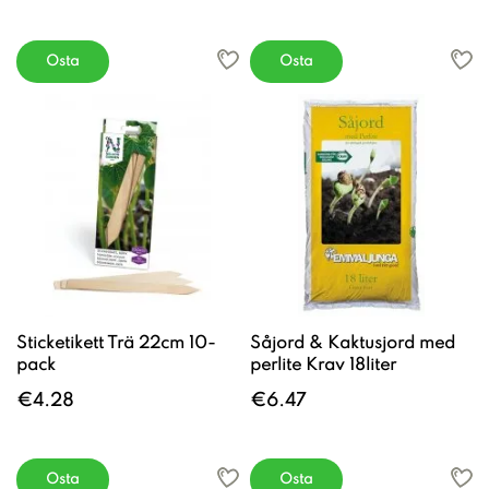
Osta
Osta
Sticketikett Trä 22cm 10-
Såjord & Kaktusjord med
pack
perlite Krav 18liter
€4.28
€6.47
Osta
Osta