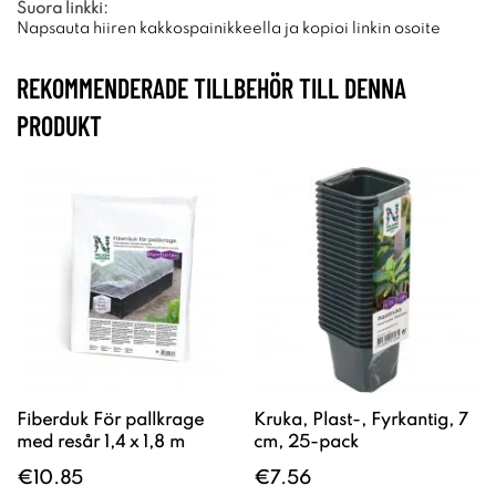
Suora linkki:
Napsauta hiiren kakkospainikkeella ja kopioi linkin osoite
REKOMMENDERADE TILLBEHÖR TILL DENNA
PRODUKT
Fiberduk För pallkrage
Kruka, Plast-, Fyrkantig, 7
med resår 1,4 x 1,8 m
cm, 25-pack
€10.85
€7.56