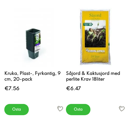
Kruka, Plast-, Fyrkantig, 9
Såjord & Kaktusjord med
cm, 20-pack
perlite Krav 18liter
€7.56
€6.47
Osta
Osta