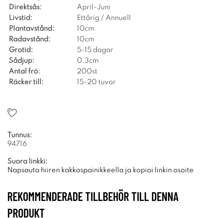
Direktsås:
April-Juni
Livstid:
Ettårig / Annuell
Plantavstånd:
10cm
Radavstånd:
10cm
Grotid:
5-15 dagar
Sådjup:
0,3cm
Antal frö:
200st
Räcker till:
15-20 tuvor
Tunnus:
94716
Suora linkki:
Napsauta hiiren kakkospainikkeella ja kopioi linkin osoite
REKOMMENDERADE TILLBEHÖR TILL DENNA
PRODUKT