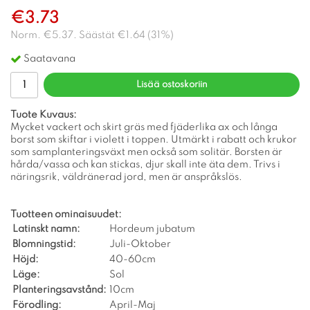
€3.73
Norm.
€5.37
. Säästät
€1.64
(
31
%)
Saatavana
Lisää ostoskoriin
Tuote Kuvaus:
Mycket vackert och skirt gräs med fjäderlika ax och långa
borst som skiftar i violett i toppen. Utmärkt i rabatt och krukor
som samplanteringsväxt men också som solitär. Borsten är
hårda/vassa och kan stickas, djur skall inte äta dem. Trivs i
näringsrik, väldränerad jord, men är anspråkslös.
Tuotteen ominaisuudet:
Latinskt namn:
Hordeum jubatum
Blomningstid:
Juli-Oktober
Höjd:
40-60cm
Läge:
Sol
Planteringsavstånd:
10cm
Förodling:
April-Maj