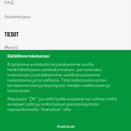
FAQ
Sisäänkirjaus
TIEDOT
Meistä
Räätälöimme kokemuksesi
Uutiset
Käytämme evästeitä tarjotaksemme sinulle
henkilökohtaisen ostokokemuksen, personoidun
mainonnan ja pitääksemme verkkosivustomme
Uutiskirje
luotettavina ja turvallisina. Tätä tarkoitusta varten
keräämme tietoja käyttäjistä, heidän malleistaan ​​ja
Tietoja evästeistä
laitteistaan.
Napsauta "OK" jos sallit kaikki evästeet tai valitse mitkä
Inspiraatiota
evästeet sallit ja mitkä haluat poistaa käytöstä
napsauttamalla "Asetukset" alla.
Asetukset