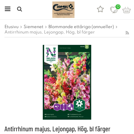
0
Etusivu
Siemenet
Blommande ettåriga (annueller)
Antirrhinum majus, Lejongap, Hög, bl färger
Antirrhinum majus, Lejongap, Hög, bl färger