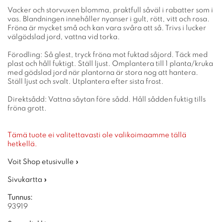
Vacker och storvuxen blomma, praktfull såväl i rabatter som i
vas. Blandningen innehåller nyanser i gult, rött, vitt och rosa.
Fröna är mycket små och kan vara svåra att så. Trivs i lucker
välgödslad jord, vattna vid torka.
Förodling: Så glest, tryck fröna mot fuktad såjord. Täck med
plast och håll fuktigt. Ställ ljust. Omplantera till 1 planta/kruka
med gödslad jord när plantorna är stora nog att hantera.
Ställ ljust och svalt. Utplantera efter sista frost.
Direktsådd: Vattna såytan före sådd. Håll sådden fuktig tills
fröna grott.
Tämä tuote ei valitettavasti ole valikoimaamme tällä
hetkellä.
Voit Shop etusivulle »
Sivukartta »
Tunnus:
93919