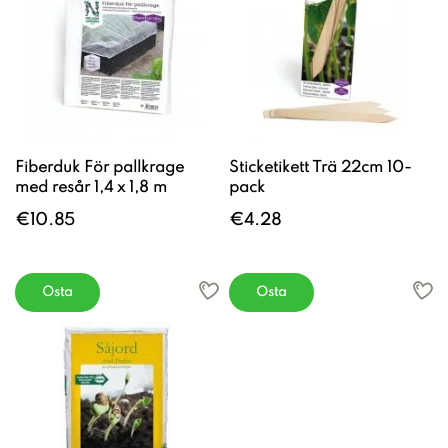
Fiberduk För pallkrage
Sticketikett Trä 22cm 10-
med resår 1,4 x 1,8 m
pack
€10.85
€4.28
Osta
Osta