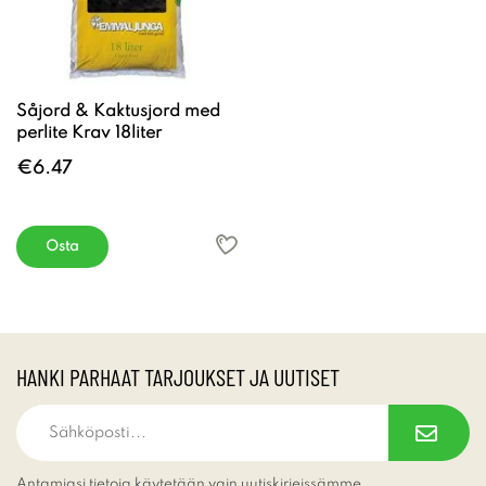
Såjord & Kaktusjord med
perlite Krav 18liter
€6.47
Osta
HANKI PARHAAT TARJOUKSET JA UUTISET
Antamiasi tietoja käytetään vain uutiskirjeissämme.