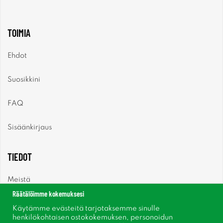
TOIMIA
Ehdot
Suosikkini
FAQ
Sisäänkirjaus
TIEDOT
Meistä
Räätälöimme kokemuksesi
Uutiset
Käytämme evästeitä tarjotaksemme sinulle
henkilökohtaisen ostokokemuksen, personoidun