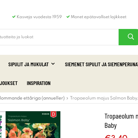
Kasveja vuodesta 1959
Monet epätavalliset lajikkeet
SIPULIT JA MUKULAT
SIEMENET SIPULIT JA SIEMENPERUNA
RJOUKSET
INSPIRATION
lommande ettåriga (annueller)
Tropaeolum majus Salmon Baby,
Tropaeolum m
Baby