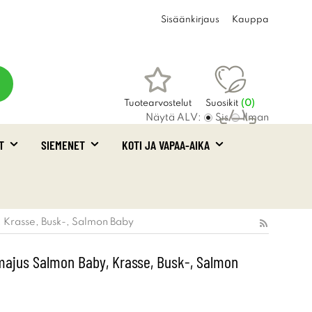
Sisäänkirjaus
Kauppa
Tuotearvostelut
Suosikit
(
0
)
Näytä ALV:
Sis
Ilman
T
SIEMENET
KOTI JA VAPAA-AIKA
Ostoskori
(0)
 Krasse, Busk-, Salmon Baby
ajus Salmon Baby, Krasse, Busk-, Salmon