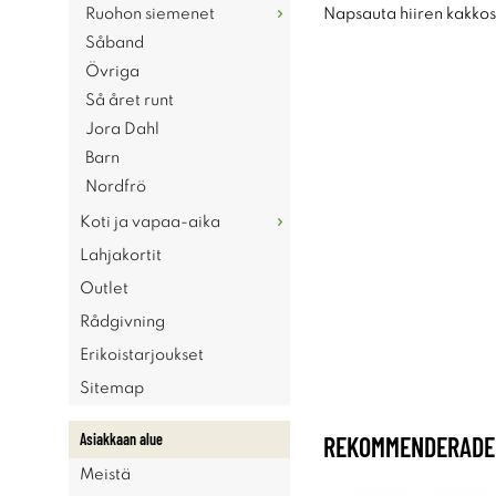
Ruohon siemenet
Napsauta hiiren kakkosp
Såband
Övriga
Så året runt
Jora Dahl
Barn
Nordfrö
Koti ja vapaa-aika
Lahjakortit
Outlet
Rådgivning
Erikoistarjoukset
Sitemap
Asiakkaan alue
REKOMMENDERADE 
Meistä