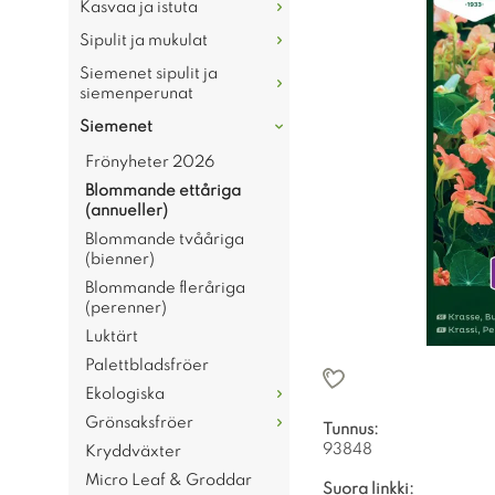
Kasvaa ja istuta
Sipulit ja mukulat
Siemenet sipulit ja
siemenperunat
Siemenet
Frönyheter 2026
Blommande ettåriga
(annueller)
Blommande tvååriga
(bienner)
Blommande fleråriga
(perenner)
Luktärt
Palettbladsfröer
Ekologiska
Grönsaksfröer
Tunnus:
93848
Kryddväxter
Micro Leaf & Groddar
Suora linkki: