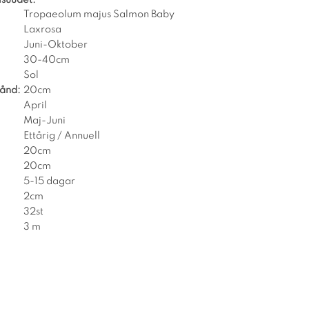
Tropaeolum majus Salmon Baby
Laxrosa
Juni-Oktober
30-40cm
Sol
tånd:
20cm
April
Maj-Juni
Ettårig / Annuell
20cm
20cm
5-15 dagar
2cm
32st
3 m