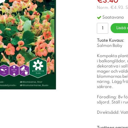
€3.40
Norm.
€4.93
. 
Saatavana
Lisää 
Tuote Kuvaus:
Salmon Baby
Kompakta plant
i balkonglådor, 
dekorativa i sal
mager och väldrä
blommornas bek
näring. Lägg frö
säkrare.
Förodling: 8v för
såjord. Ställ i 
Direktsådd: Vatt
Tuotteen omina