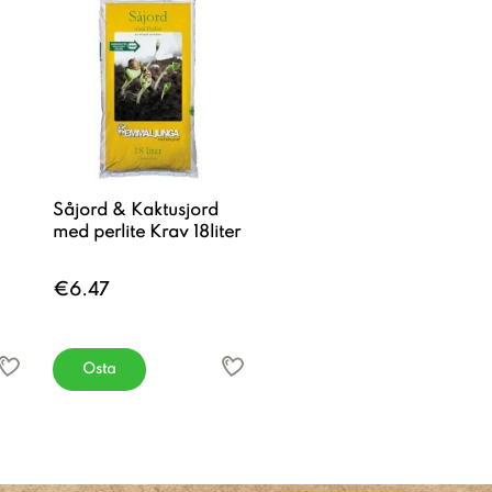
Såjord & Kaktusjord
med perlite Krav 18liter
€6.47
Osta