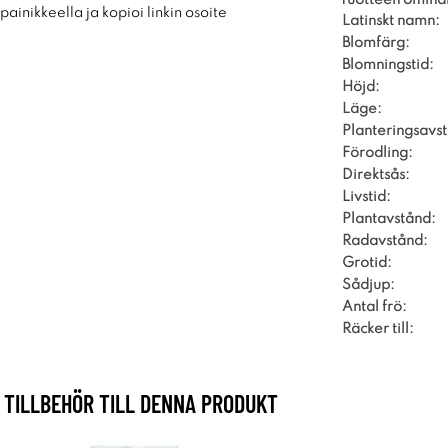
ainikkeella ja kopioi linkin osoite
Latinskt namn:
Blomfärg:
Blomningstid:
Höjd:
Läge:
Planteringsavs
Förodling:
Direktsås:
Livstid:
Plantavstånd:
Radavstånd:
Grotid:
Sådjup:
Antal frö:
Räcker till:
TILLBEHÖR TILL DENNA PRODUKT