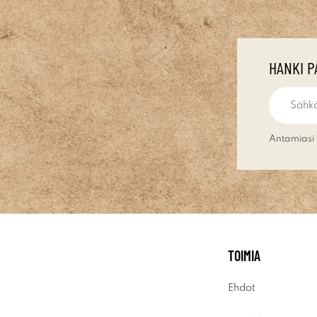
HANKI P
Antamiasi 
TOIMIA
Ehdot