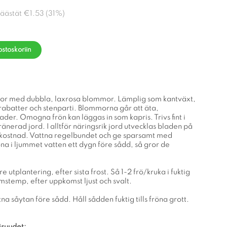
Säästät
€1.53
(
31
%)
ostoskoriin
or med dubbla, laxrosa blommor. Lämplig som kantväxt,
rabatter och stenparti. Blommorna går att äta,
lader. Omogna frön kan läggas in som kapris. Trivs fint i
nerad jord. I alltför näringsrik jord utvecklas bladen på
ostnad. Vattna regelbundet och ge sparsamt med
na i ljummet vatten ett dygn före sådd, så gror de
e utplantering, efter sista frost. Så 1-2 frö/kruka i fuktig
rumstemp, efter uppkomst ljust och svalt.
na såytan före sådd. Håll sådden fuktig tills fröna grott.
isuudet: