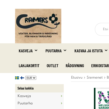
KASVEJA
PUUTARHA
KASVAA JA ISTUTA
LAHJAKORTIT
OUTLET
RÅDGIVNING
ERIKOISTA
Etusivu
Siemenet
B
Selaa luokkia
Kasveja
Puutarha