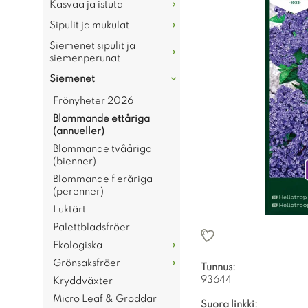
Kasvaa ja istuta
Sipulit ja mukulat
Siemenet sipulit ja
siemenperunat
Siemenet
Frönyheter 2026
Blommande ettåriga
(annueller)
Blommande tvååriga
(bienner)
Blommande fleråriga
(perenner)
Luktärt
Palettbladsfröer
Ekologiska
Grönsaksfröer
Tunnus:
93644
Kryddväxter
Micro Leaf & Groddar
Suora linkki: