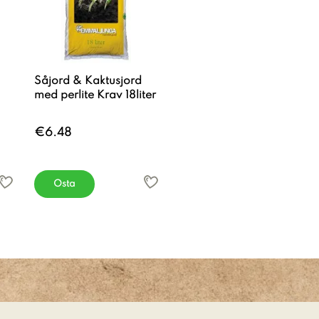
Såjord & Kaktusjord
med perlite Krav 18liter
€6.48
Osta