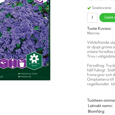
Saatavana
Lisää 
Tuote Kuvaus:
Marine
Väldoftande utp
är djupt gröna 
måste förodlas o
Trivs i välgödsla
Förodling: Tryck
håll fuktigt. St
fröna gror och de
Omplantera till 
regelbundet. Utp
Tuotteen omina
Latinskt namn:
Blomfärg: