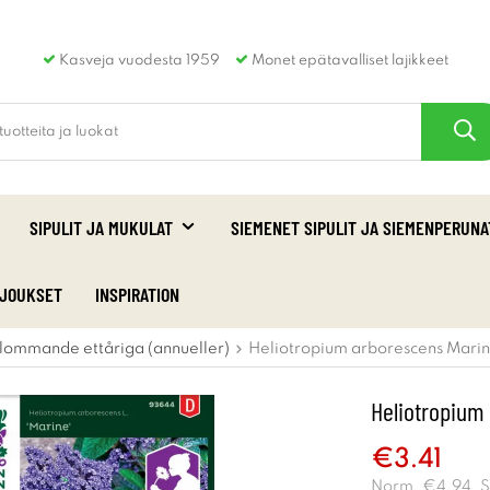
Kasveja vuodesta 1959
Monet epätavalliset lajikkeet
SIPULIT JA MUKULAT
SIEMENET SIPULIT JA SIEMENPERUNA
RJOUKSET
INSPIRATION
lommande ettåriga (annueller)
Heliotropium arborescens Marin
Heliotropium 
€3.41
Norm.
€4.94
. 