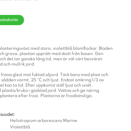
ostoskoriin
lanteringsväxt med stora, violettblå blomflockar. Bladen
och grova, plantan upprätt med skott från basen. Den
ch det tar ganska lång tid, men är väl värt besväret.
d och mullrik jord.
 fröna glest mot fuktad såjord. Täck bara med plast och
äll sådden varmt, 25 °C och ljust. Endast omkring 1/3 av
t kan ta tid. Efter uppkomst ställ ljust och svalt.
1 planta/kruka i gödslad jord. Vattna och ge näring
lantera efter frost. Plantorna är frostkänsliga.
isuudet:
Heliotropium arborescens Marine
Violettblå