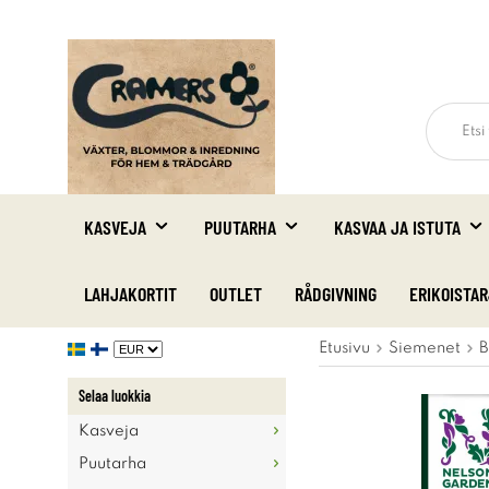
KASVEJA
PUUTARHA
KASVAA JA ISTUTA
LAHJAKORTIT
OUTLET
RÅDGIVNING
ERIKOISTA
Etusivu
Siemenet
B
Selaa luokkia
Kasveja
Puutarha