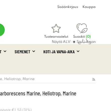
Sisäänkirjaus
Kauppa
Tuotearvostelut
Suosikit
(
0
)
Näytä ALV:
Sis
Ilman
T
SIEMENET
KOTI JA VAPAA-AIKA
Ostoskori
(0)
e, Heliotrop, Marine
arborescens Marine, Heliotrop, Marine
Säästät
€1.53
(
31
%)