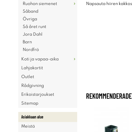
Ruohon siemenet
Napsauta hiiren kakkosp
Såband
Övriga
Så året runt
Jora Dahl
Barn
Nordfrö
Koti ja vapaa-aika
Lahjakortit
Outlet
Rådgivning
REKOMMENDERADE 
Erikoistarjoukset
Sitemap
Asiakkaan alue
Meistä