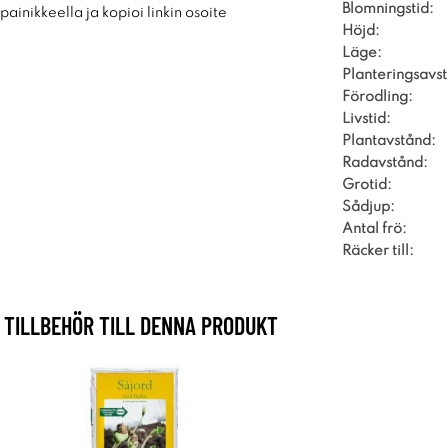
Blomningstid:
ainikkeella ja kopioi linkin osoite
Höjd:
Läge:
Planteringsavs
Förodling:
Livstid:
Plantavstånd:
Radavstånd:
Grotid:
Sådjup:
Antal frö:
Räcker till:
TILLBEHÖR TILL DENNA PRODUKT