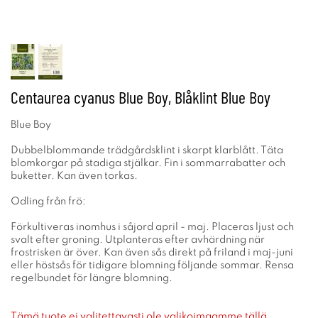
Centaurea cyanus Blue Boy, Blåklint Blue Boy
Blue Boy
Dubbelblommande trädgårdsklint i skarpt klarblått. Täta
blomkorgar på stadiga stjälkar. Fin i sommarrabatter och
buketter. Kan även torkas.
Odling från frö:
Förkultiveras inomhus i såjord april - maj. Placeras ljust och
svalt efter groning. Utplanteras efter avhärdning när
frostrisken är över. Kan även sås direkt på friland i maj-juni
eller höstsås för tidigare blomning följande sommar. Rensa
regelbundet för längre blomning.
Tämä tuote ei valitettavasti ole valikoimaamme tällä