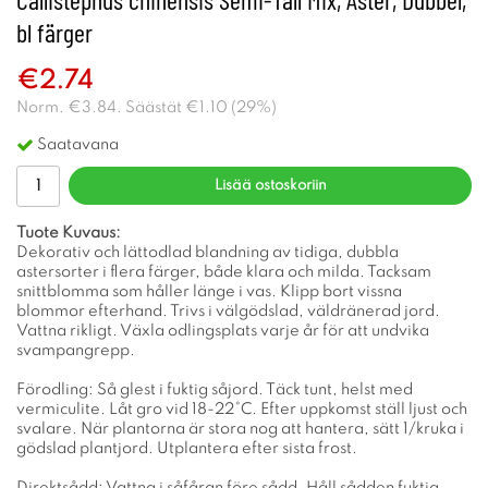
bl färger
€2.74
Norm.
€3.84
. Säästät
€1.10
(
29
%)
Saatavana
Lisää ostoskoriin
Tuote Kuvaus:
Dekorativ och lättodlad blandning av tidiga, dubbla
astersorter i flera färger, både klara och milda. Tacksam
snittblomma som håller länge i vas. Klipp bort vissna
blommor efterhand. Trivs i välgödslad, väldränerad jord.
Vattna rikligt. Växla odlingsplats varje år för att undvika
svampangrepp.
Förodling: Så glest i fuktig såjord. Täck tunt, helst med
vermiculite. Låt gro vid 18-22°C. Efter uppkomst ställ ljust och
svalare. När plantorna är stora nog att hantera, sätt 1/kruka i
gödslad plantjord. Utplantera efter sista frost.
Direktsådd: Vattna i såfåran före sådd. Håll sådden fuktig.