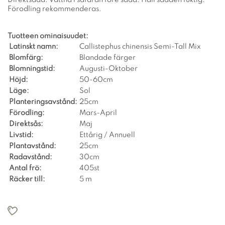
Förodling rekommenderas.
Tuotteen ominaisuudet:
Latinskt namn:
Callistephus chinensis Semi-Tall Mix
Blomfärg:
Blandade färger
Blomningstid:
Augusti-Oktober
Höjd:
50-60cm
Läge:
Sol
Planteringsavstånd:
25cm
Förodling:
Mars-April
Direktsås:
Maj
Livstid:
Ettårig / Annuell
Plantavstånd:
25cm
Radavstånd:
30cm
Antal frö:
405st
Räcker till:
5 m