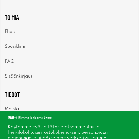
TOIMIA
Ehdot
Suosikkini
FAQ
Sisäänkirjaus
TIEDOT
Meistä
Räätälöimme kokemuksesi
Uutiset
Käytämme evästeitä tarjotaksemme sinulle
henkilökohtaisen ostokokemuksen, personoidun
mainonnan ja pitääksemme verkkosivustomme
Uutiskirje