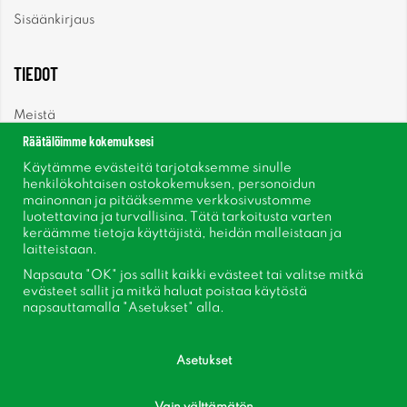
Sisäänkirjaus
TIEDOT
Meistä
Räätälöimme kokemuksesi
Uutiset
Käytämme evästeitä tarjotaksemme sinulle
henkilökohtaisen ostokokemuksen, personoidun
mainonnan ja pitääksemme verkkosivustomme
Uutiskirje
luotettavina ja turvallisina. Tätä tarkoitusta varten
keräämme tietoja käyttäjistä, heidän malleistaan ​​ja
Tietoja evästeistä
laitteistaan.
Napsauta "OK" jos sallit kaikki evästeet tai valitse mitkä
Inspiraatiota
evästeet sallit ja mitkä haluat poistaa käytöstä
napsauttamalla "Asetukset" alla.
Asetukset