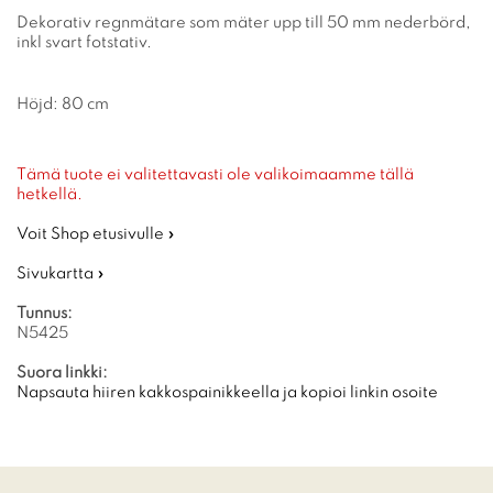
Dekorativ regnmätare som mäter upp till 50 mm nederbörd,
inkl svart fotstativ.
Höjd: 80 cm
Tämä tuote ei valitettavasti ole valikoimaamme tällä
hetkellä.
Voit Shop etusivulle »
Sivukartta »
Tunnus:
N5425
Suora linkki:
Napsauta hiiren kakkospainikkeella ja kopioi linkin osoite