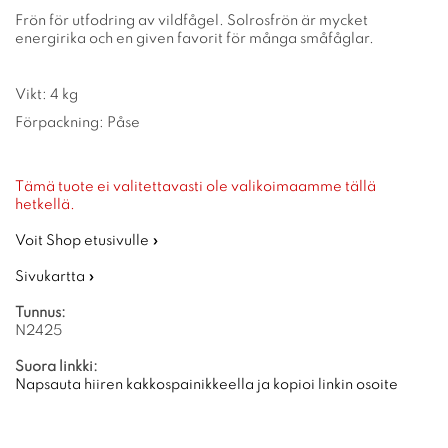
Frön för utfodring av vildfågel. Solrosfrön är mycket
energirika och en given favorit för många småfåglar.
Vikt: 4 kg
Förpackning: Påse
Tämä tuote ei valitettavasti ole valikoimaamme tällä
hetkellä.
Voit Shop etusivulle »
Sivukartta »
Tunnus:
N2425
Suora linkki:
Napsauta hiiren kakkospainikkeella ja kopioi linkin osoite