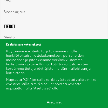
FAQ
Sisäänkirjaus
TIEDOT
Meistä
Räätälöimme kokemuksesi
Uutiset
Käytämme evästeitä tarjotaksemme sinulle
henkilökohtaisen ostokokemuksen, personoidun
mainonnan ja pitääksemme verkkosivustomme
Uutiskirje
luotettavina ja turvallisina. Tätä tarkoitusta varten
keräämme tietoja käyttäjistä, heidän malleistaan ​​ja
Tietoja evästeistä
laitteistaan.
Napsauta "OK" jos sallit kaikki evästeet tai valitse mitkä
Inspiraatiota
evästeet sallit ja mitkä haluat poistaa käytöstä
napsauttamalla "Asetukset" alla.
Asetukset