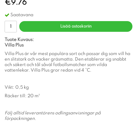
€9.76
Saatavana
Lisää ostoskoriin
Tuote Kuvaus:
Villa Plus
Villa Plus är vår mest populära sort och passar dig som vill ha
en slitstark och vacker gräsmatta. Den etablerar sig snabbt
och säkert och tål såväl fotbollsmatcher som vilda
vattenlekar. Villa Plus gror redan vid 4 °C.
Vikt: 0,5 kg
Räcker till: 20 m²
Följ alltid leverantörens odlingsanvisningar på
förpackningen.