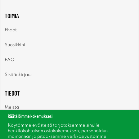
TOIMIA
Ehdot
Suosikkini
FAQ
Sisäänkirjaus
TIEDOT
Meistä
Räätälöimme kokemuksesi
Uutiset
Käytämme evästeitä tarjotaksemme sinulle
henkilökohtaisen ostokokemuksen, personoidun
mainonnan ja pitääksemme verkkosivustomme
Uutiskirje