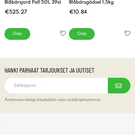
Blåbärsjord Pall 50L 39st
Blåbärsgödsel 1,5kg
€525.27
€10.84
Osta
Osta
HANKI PARHAAT TARJOUKSET JA UUTISET
Antamiasi tietoja käytetään vain uutiskirjeissämme.