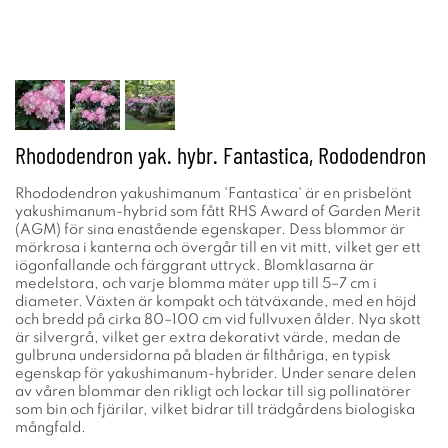
Rhododendron yak. hybr. Fantastica, Rododendron
Rhododendron yakushimanum 'Fantastica' är en prisbelönt
yakushimanum-hybrid som fått RHS Award of Garden Merit
(AGM) för sina enastående egenskaper. Dess blommor är
mörkrosa i kanterna och övergår till en vit mitt, vilket ger ett
iögonfallande och färggrant uttryck. Blomklasarna är
medelstora, och varje blomma mäter upp till 5–7 cm i
diameter. Växten är kompakt och tätväxande, med en höjd
och bredd på cirka 80–100 cm vid fullvuxen ålder. Nya skott
är silvergrå, vilket ger extra dekorativt värde, medan de
gulbruna undersidorna på bladen är filthåriga, en typisk
egenskap för yakushimanum-hybrider. Under senare delen
av våren blommar den rikligt och lockar till sig pollinatörer
som bin och fjärilar, vilket bidrar till trädgårdens biologiska
mångfald.