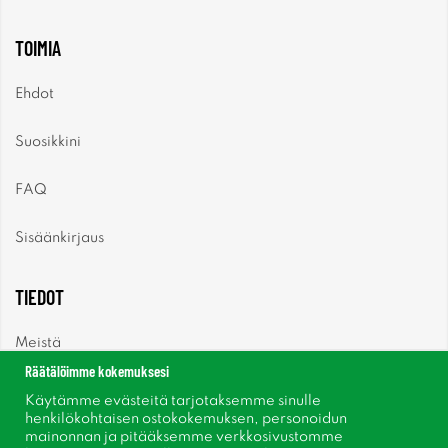
TOIMIA
Ehdot
Suosikkini
FAQ
Sisäänkirjaus
TIEDOT
Meistä
Räätälöimme kokemuksesi
Uutiset
Käytämme evästeitä tarjotaksemme sinulle
henkilökohtaisen ostokokemuksen, personoidun
mainonnan ja pitääksemme verkkosivustomme
Uutiskirje