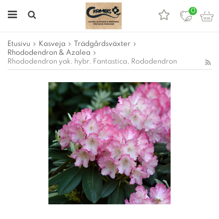
0
Etusivu
Kasveja
Trädgårdsväxter
Rhododendron & Azalea
Rhododendron yak. hybr. Fantastica, Rododendron