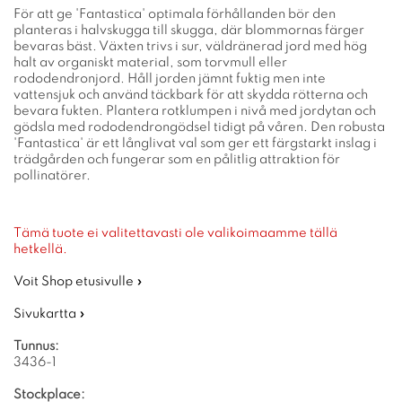
För att ge 'Fantastica' optimala förhållanden bör den
planteras i halvskugga till skugga, där blommornas färger
bevaras bäst. Växten trivs i sur, väldränerad jord med hög
halt av organiskt material, som torvmull eller
rododendronjord. Håll jorden jämnt fuktig men inte
vattensjuk och använd täckbark för att skydda rötterna och
bevara fukten. Plantera rotklumpen i nivå med jordytan och
gödsla med rododendrongödsel tidigt på våren. Den robusta
'Fantastica' är ett långlivat val som ger ett färgstarkt inslag i
trädgården och fungerar som en pålitlig attraktion för
pollinatörer.
Tämä tuote ei valitettavasti ole valikoimaamme tällä
hetkellä.
Voit Shop etusivulle »
Sivukartta »
Tunnus:
3436-1
Stockplace: