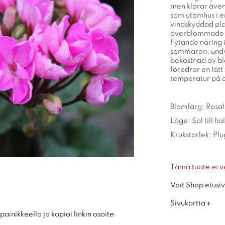
men klarar även 
som utomhus i en
vindskyddad plat
överblommade b
flytande näring
sommaren, undvi
bekostnad av bl
föredrar en lätt 
temperatur på c
Blomfärg: Rosal
Läge: Sol till h
Krukstorlek: Pl
Tämä tuote ei v
Voit Shop etusiv
Sivukartta »
ainikkeella ja kopioi linkin osoite