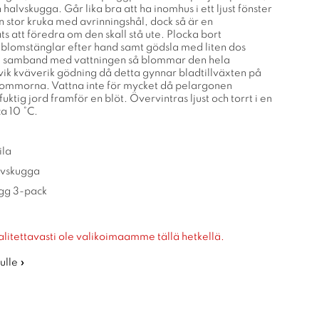
halvskugga. Går lika bra att ha inomhus i ett ljust fönster
 stor kruka med avrinningshål, dock så är en
s att föredra om den skall stå ute. Plocka bort
lomstänglar efter hand samt gödsla med liten dos
 i samband med vattningen så blommar den hela
k kväverik gödning då detta gynnar bladtillväxten på
ommorna. Vattna inte för mycket då pelargonen
fuktig jord framför en blöt. Övervintras ljust och torrt i en
a 10 °C.
ila
alvskugga
ugg 3-pack
alitettavasti ole valikoimaamme tällä hetkellä.
ulle »