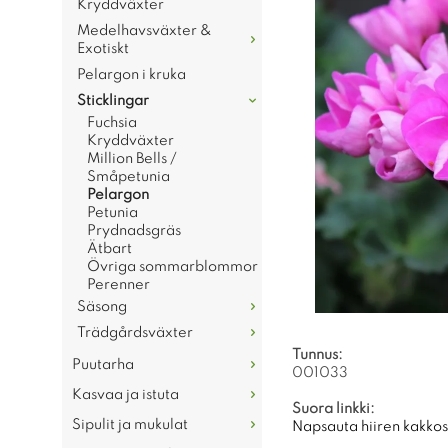
Kryddväxter
Medelhavsväxter &
Exotiskt
Pelargon i kruka
Sticklingar
Fuchsia
Kryddväxter
Million Bells /
Småpetunia
Pelargon
Petunia
Prydnadsgräs
Ätbart
Övriga sommarblommor
Perenner
Säsong
Trädgårdsväxter
Tunnus:
Puutarha
001033
Kasvaa ja istuta
Suora linkki:
Sipulit ja mukulat
Napsauta hiiren kakkosp