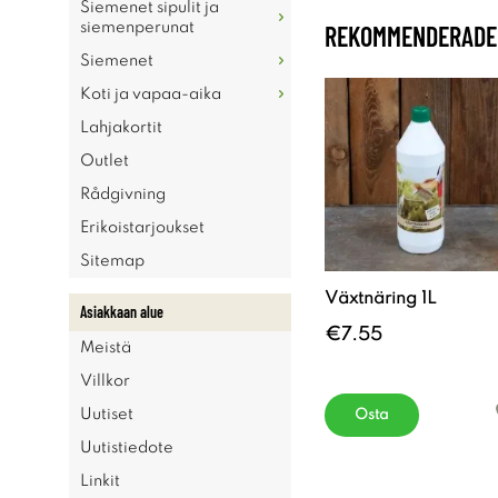
Siemenet sipulit ja
siemenperunat
REKOMMENDERADE 
Siemenet
Koti ja vapaa-aika
Lahjakortit
Outlet
Rådgivning
Erikoistarjoukset
Sitemap
Växtnäring 1L
Asiakkaan alue
€7.55
Meistä
Villkor
Uutiset
Osta
Uutistiedote
Linkit