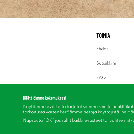
TOIMIA
Ehdot
Suosikkini
FAQ
Sisäänkirjaus
Räätälöimme kokemuksesi
Käytämme evästeitä tarjotaksemme sinulle henkilökoh
tarkoitusta varten keräämme tietoja käyttäjistä, heidän 
Napsauta "OK" jos sallit kaikki evästeet tai valitse mit