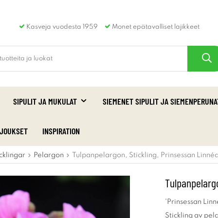
Kasveja vuodesta 1959
Monet epätavalliset lajikkeet
SIPULIT JA MUKULAT
SIEMENET SIPULIT JA SIEMENPERUNA
RJOUKSET
INSPIRATION
cklingar
Pelargon
Tulpanpelargon, Stickling, Prinsessan Linné
Tulpanpelargo
'Prinsessan Linn
Stickling av pel