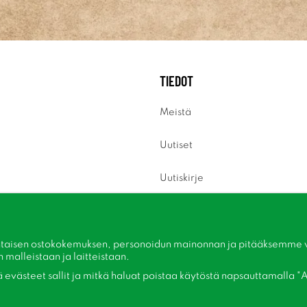
TIEDOT
Meistä
Uutiset
Uutiskirje
Tietoja evästeistä
Inspiraatiota
taisen ostokokemuksen, personoidun mainonnan ja pitääksemme ver
malleistaan ​​ja laitteistaan.
kä evästeet sallit ja mitkä haluat poistaa käytöstä napsauttamalla "A