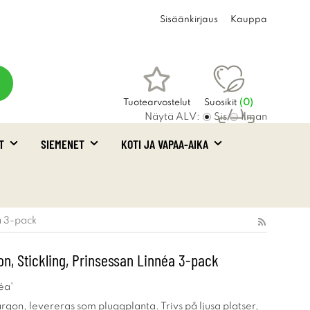
Sisäänkirjaus
Kauppa
Tuotearvostelut
Suosikit
(
0
)
Näytä ALV:
Sis
Ilman
T
SIEMENET
KOTI JA VAPAA-AIKA
Ostoskori
(0)
a 3-pack
n, Stickling, Prinsessan Linnéa 3-pack
éa'
argon, levereras som pluggplanta. Trivs på ljusa platser,