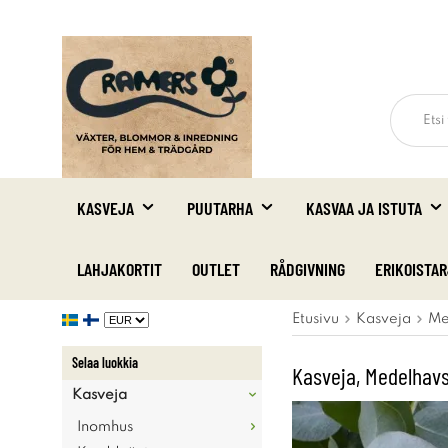
KASVEJA
PUUTARHA
KASVAA JA ISTUTA
LAHJAKORTIT
OUTLET
RÅDGIVNING
ERIKOISTA
Etusivu
Kasveja
Me
Selaa luokkia
Kasveja, Medelhavs
Kasveja
Inomhus