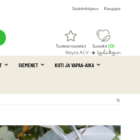
Sisäänkirjaus
Kauppa
Tuotearvostelut
Suosikit
(
0
)
Näytä ALV:
Sis
Ilman
T
SIEMENET
KOTI JA VAPAA-AIKA
Ostoskori
(0)