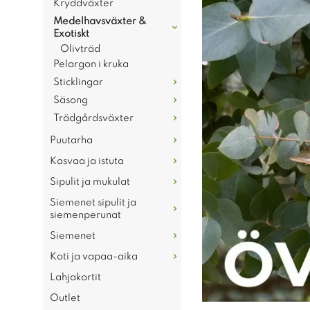
Kryddväxter
Medelhavsväxter &
Exotiskt
Olivträd
Pelargon i kruka
Sticklingar
Säsong
Trädgårdsväxter
Puutarha
Kasvaa ja istuta
Sipulit ja mukulat
Siemenet sipulit ja
siemenperunat
Siemenet
Koti ja vapaa-aika
Lahjakortit
Outlet