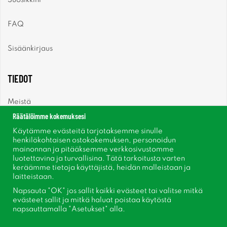
Suosikkini
FAQ
Sisäänkirjaus
TIEDOT
Meistä
Räätälöimme kokemuksesi
Uutiset
Käytämme evästeitä tarjotaksemme sinulle
henkilökohtaisen ostokokemuksen, personoidun
mainonnan ja pitääksemme verkkosivustomme
Uutiskirje
luotettavina ja turvallisina. Tätä tarkoitusta varten
keräämme tietoja käyttäjistä, heidän malleistaan ​​ja
Tietoja evästeistä
laitteistaan.
Napsauta "OK" jos sallit kaikki evästeet tai valitse mitkä
Inspiraatiota
evästeet sallit ja mitkä haluat poistaa käytöstä
napsauttamalla "Asetukset" alla.