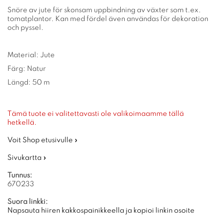
Snöre av jute för skonsam uppbindning av växter som t.ex.
tomatplantor. Kan med fördel även användas för dekoration
och pyssel.
Material: Jute
Färg: Natur
Längd: 50 m
Tämä tuote ei valitettavasti ole valikoimaamme tällä
hetkellä.
Voit Shop etusivulle »
Sivukartta »
Tunnus:
670233
Suora linkki:
Napsauta hiiren kakkospainikkeella ja kopioi linkin osoite