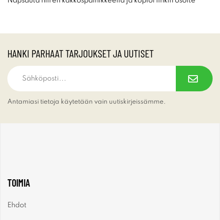
Napsauta hiiren kakkospainikkeella ja kopioi linkin osoite
HANKI PARHAAT TARJOUKSET JA UUTISET
Antamiasi tietoja käytetään vain uutiskirjeissämme.
TOIMIA
Ehdot