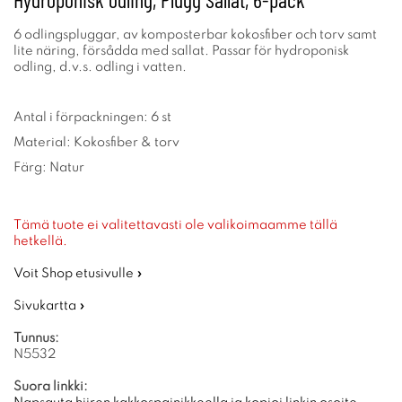
6 odlingspluggar, av komposterbar kokosfiber och torv samt
lite näring, försådda med sallat. Passar för hydroponisk
odling, d.v.s. odling i vatten.
Antal i förpackningen: 6 st
Material: Kokosfiber & torv
Färg: Natur
Tämä tuote ei valitettavasti ole valikoimaamme tällä
hetkellä.
Voit Shop etusivulle »
Sivukartta »
Tunnus:
N5532
Suora linkki: