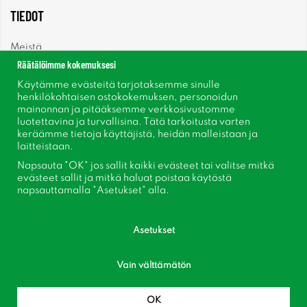
TIEDOT
Meistä
Räätälöimme kokemuksesi
Uutiset
Käytämme evästeitä tarjotaksemme sinulle
henkilökohtaisen ostokokemuksen, personoidun
mainonnan ja pitääksemme verkkosivustomme
Uutiskirje
luotettavina ja turvallisina. Tätä tarkoitusta varten
keräämme tietoja käyttäjistä, heidän malleistaan ​​ja
Tietoja evästeistä
laitteistaan.
Napsauta "OK" jos sallit kaikki evästeet tai valitse mitkä
evästeet sallit ja mitkä haluat poistaa käytöstä
Inspiraatiota
napsauttamalla "Asetukset" alla.
Asetukset
Vain välttämätön
Seuraa meitä Facebook
OK
Liity asiakaskerhoomme!