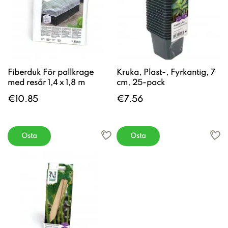
Fiberduk För pallkrage
Kruka, Plast-, Fyrkantig, 7
med resår 1,4 x 1,8 m
cm, 25-pack
€10.85
€7.56
Osta
Osta