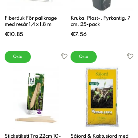
Fiberduk För pallkrage
Kruka, Plast-, Fyrkantig, 7
med resår 1,4 x 1,8 m
cm, 25-pack
€10.85
€7.56
Osta
Osta
Sticketikett Trä 22cm 10-
Såjord & Kaktusjord med