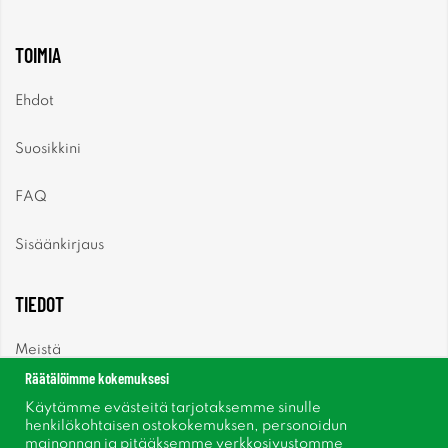
TOIMIA
Ehdot
Suosikkini
FAQ
Sisäänkirjaus
TIEDOT
Meistä
Räätälöimme kokemuksesi
Uutiset
Käytämme evästeitä tarjotaksemme sinulle
henkilökohtaisen ostokokemuksen, personoidun
mainonnan ja pitääksemme verkkosivustomme
Uutiskirje