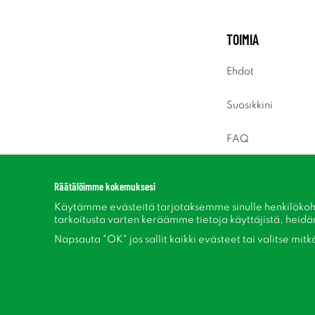
TOIMIA
Ehdot
Suosikkini
FAQ
Sisäänkirjaus
Räätälöimme kokemuksesi
Käytämme evästeitä tarjotaksemme sinulle henkilökoh
tarkoitusta varten keräämme tietoja käyttäjistä, heidän 
Napsauta "OK" jos sallit kaikki evästeet tai valitse mit
Seuraa meitä Facebook