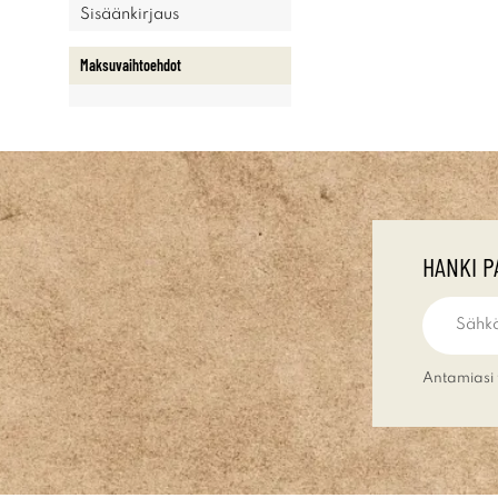
Sisäänkirjaus
Maksuvaihtoehdot
HANKI P
Antamiasi 