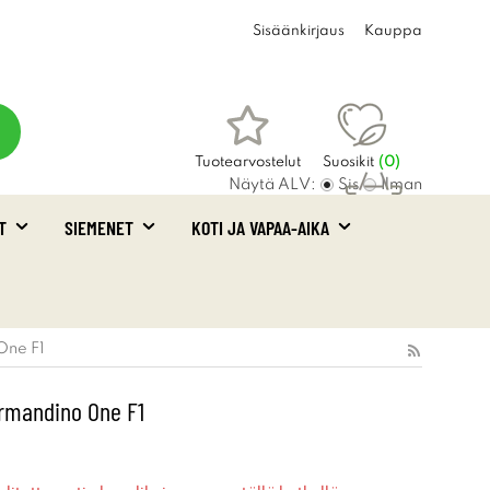
Sisäänkirjaus
Kauppa
Tuotearvostelut
Suosikit
(
0
)
Näytä ALV:
Sis
Ilman
T
SIEMENET
KOTI JA VAPAA-AIKA
Ostoskori
(0)
One F1
rmandino One F1