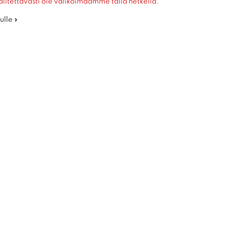
alitettavasti ole valikoimaamme tällä hetkellä.
ulle »