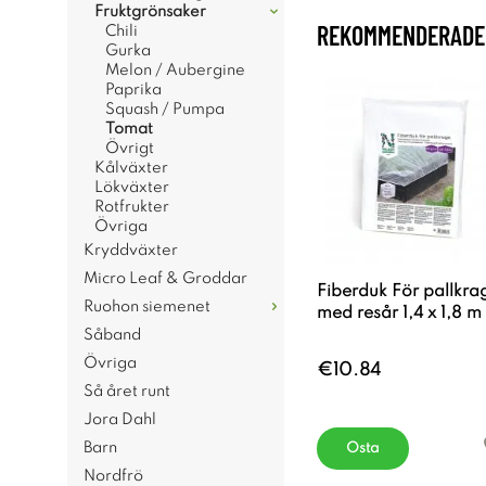
Fruktgrönsaker
REKOMMENDERADE 
Chili
Gurka
Melon / Aubergine
Paprika
Squash / Pumpa
Tomat
Övrigt
Kålväxter
Lökväxter
Rotfrukter
Övriga
Kryddväxter
Micro Leaf & Groddar
Fiberduk För pallkra
Ruohon siemenet
med resår 1,4 x 1,8 m
Såband
Övriga
€10.84
Så året runt
Jora Dahl
Barn
Osta
Nordfrö