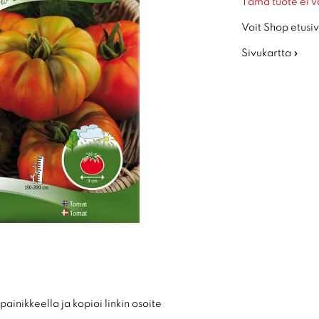
Tämä tuote ei v
Voit Shop etusiv
Sivukartta »
ainikkeella ja kopioi linkin osoite