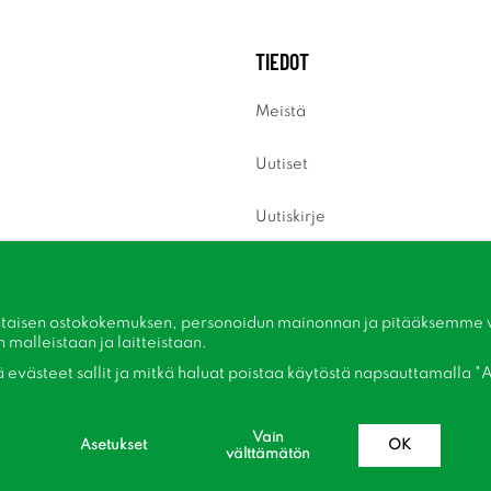
TIEDOT
Meistä
Uutiset
Uutiskirje
Tietoja evästeistä
Inspiraatiota
taisen ostokokemuksen, personoidun mainonnan ja pitääksemme ver
malleistaan ​​ja laitteistaan.
kä evästeet sallit ja mitkä haluat poistaa käytöstä napsauttamalla "A
Vain
Asetukset
OK
välttämätön