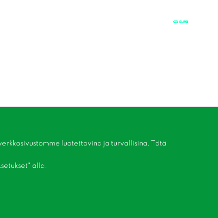
kkosivustomme luotettavina ja turvallisina. Tätä
setukset" alla.
Liity asiakaskerhoomme!