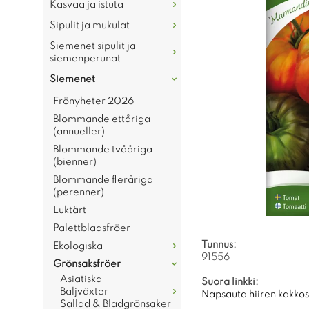
Kasvaa ja istuta
Sipulit ja mukulat
Siemenet sipulit ja
siemenperunat
Siemenet
Frönyheter 2026
Blommande ettåriga
(annueller)
Blommande tvååriga
(bienner)
Blommande fleråriga
(perenner)
Luktärt
Palettbladsfröer
Tunnus:
Ekologiska
91556
Grönsaksfröer
Asiatiska
Suora linkki:
Baljväxter
Napsauta hiiren kakkosp
Sallad & Bladgrönsaker