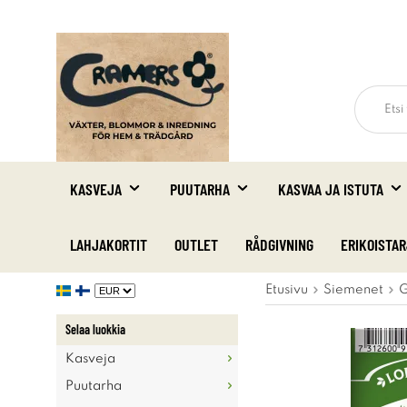
KASVEJA
PUUTARHA
KASVAA JA ISTUTA
LAHJAKORTIT
OUTLET
RÅDGIVNING
ERIKOISTA
Etusivu
Siemenet
G
Selaa luokkia
Kasveja
Puutarha