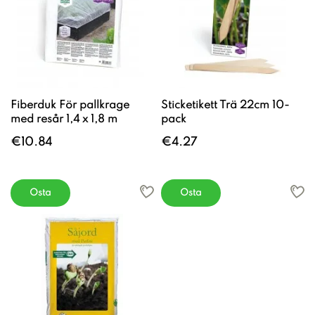
Fiberduk För pallkrage
Sticketikett Trä 22cm 10-
med resår 1,4 x 1,8 m
pack
€10.84
€4.27
Osta
Osta