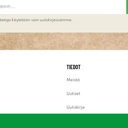
tietoja käytetään vain uutiskirjeissämme.
TIEDOT
Meistä
Uutiset
Uutiskirje
Tietoja evästeistä