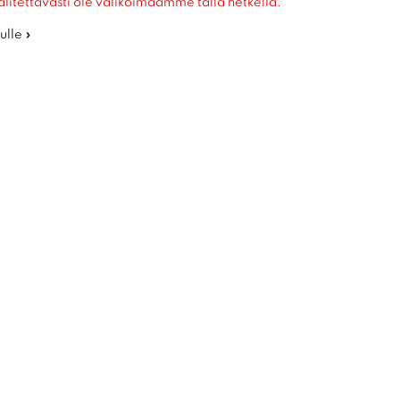
alitettavasti ole valikoimaamme tällä hetkellä.
ulle »