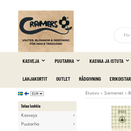
KASVEJA
PUUTARHA
KASVAA JA ISTUTA
LAHJAKORTIT
OUTLET
RÅDGIVNING
ERIKOISTA
Etusivu
Siemenet
B
Selaa luokkia
Kasveja
Puutarha