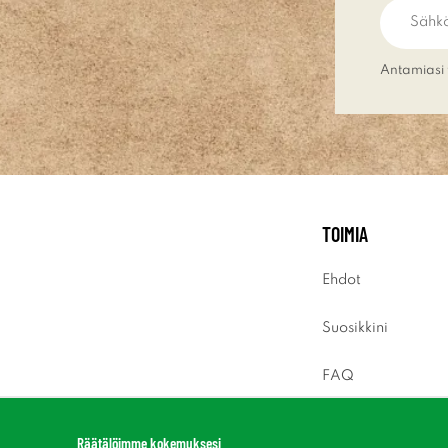
Antamiasi 
TOIMIA
Ehdot
Suosikkini
FAQ
Sisäänkirjaus
Räätälöimme kokemuksesi