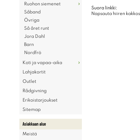
Ruohon siemenet
Suora linkki:
Såband
Napsauta hiiren kakkosp
Övriga
Så året runt
Jora Dahl
Barn
Nordfrö
Koti ja vapaa-aika
Lahjakortit
Outlet
Rådgivning
Erikoistarjoukset
Sitemap
Asiakkaan alue
Meistä