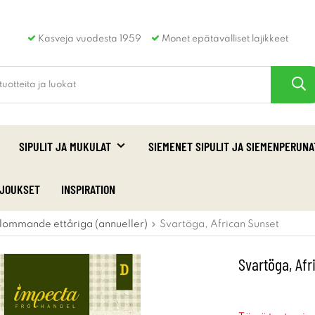
Kasveja vuodesta 1959
Monet epätavalliset lajikkeet
SIPULIT JA MUKULAT
SIEMENET SIPULIT JA SIEMENPERUNA
RJOUKSET
INSPIRATION
lommande ettåriga (annueller)
Svartöga, African Sunset
Svartöga, Afr