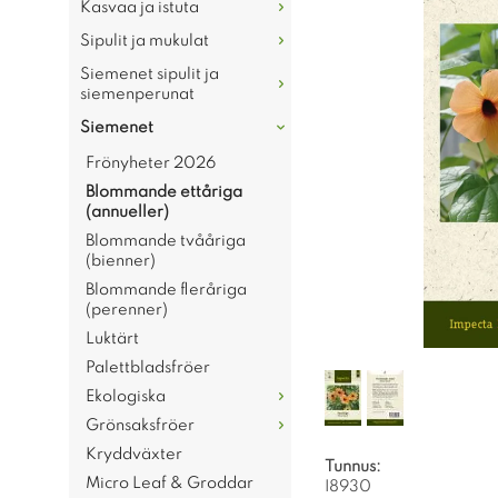
Kasvaa ja istuta
Sipulit ja mukulat
Siemenet sipulit ja
siemenperunat
Siemenet
Frönyheter 2026
Blommande ettåriga
(annueller)
Blommande tvååriga
(bienner)
Blommande fleråriga
(perenner)
Luktärt
Palettbladsfröer
Ekologiska
Grönsaksfröer
Kryddväxter
Tunnus:
Micro Leaf & Groddar
I8930