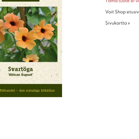
Tämä tuote ei v
Voit Shop etusiv
Sivukartta »