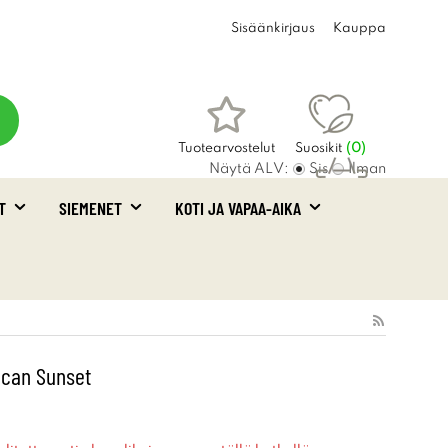
Sisäänkirjaus
Kauppa
Tuotearvostelut
Suosikit
(
0
)
Näytä ALV:
Sis
Ilman
T
SIEMENET
KOTI JA VAPAA-AIKA
Ostoskori
(0)
ican Sunset