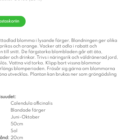
ostoskoriin
lättodlad blomma i lysande färger. Blandningen ger olika
aprikos och orange. Vacker att odla i rabatt och
n till snitt. De färgstarka blombladen går att äta,
lader och drinkar. Trivs i näringsrik och väldränerad jord,
lös. Vattna vid torka. Klipp bort vissna blommor
örlängs blomperioden. Frösår sig gärna om blommorna
röna utvecklas. Plantan kan brukas ner som gröngödsling
isuudet:
Calendula officinalis
Blandade färger
Juni-Oktober
50cm
Sol
tånd:
20cm