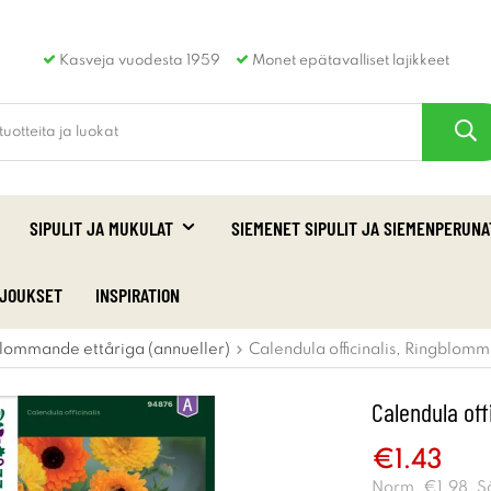
Kasveja vuodesta 1959
Monet epätavalliset lajikkeet
SIPULIT JA MUKULAT
SIEMENET SIPULIT JA SIEMENPERUNA
RJOUKSET
INSPIRATION
lommande ettåriga (annueller)
Calendula officinalis, Ringblomm
Calendula off
€1.43
Norm.
€1.98
. S