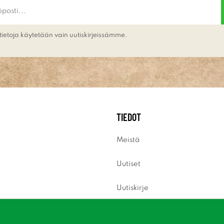
tietoja käytetään vain uutiskirjeissämme.
TIEDOT
Meistä
Uutiset
Uutiskirje
Tietoja evästeistä