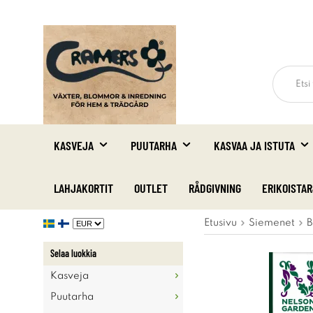
KASVEJA
PUUTARHA
KASVAA JA ISTUTA
LAHJAKORTIT
OUTLET
RÅDGIVNING
ERIKOISTA
Etusivu
Siemenet
B
Selaa luokkia
Kasveja
Puutarha