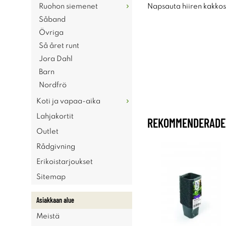
Ruohon siemenet
Napsauta hiiren kakkosp
Såband
Övriga
Så året runt
Jora Dahl
Barn
Nordfrö
Koti ja vapaa-aika
Lahjakortit
REKOMMENDERADE 
Outlet
Rådgivning
Erikoistarjoukset
Sitemap
Asiakkaan alue
Meistä