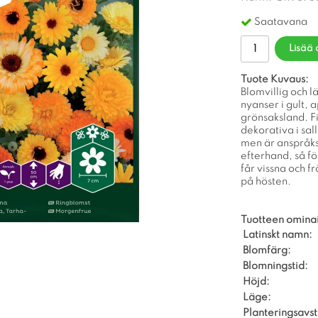
Saatavana
Lisää 
Tuote Kuvaus:
Blomvillig och 
nyanser i gult, 
grönsaksland. Fi
dekorativa i sal
men är anspråks
efterhand, så f
får vissna och f
på hösten.
Tuotteen omina
Latinskt namn:
Blomfärg:
Blomningstid:
Höjd:
Läge:
Planteringsavs