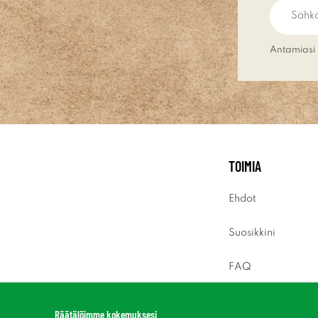
Antamiasi 
TOIMIA
Ehdot
Suosikkini
FAQ
Sisäänkirjaus
Räätälöimme kokemuksesi