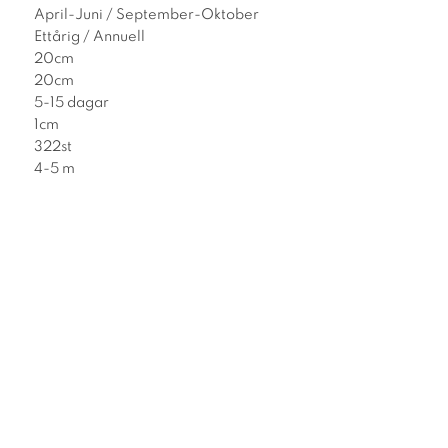
April-Juni / September-Oktober
Ettårig / Annuell
20cm
20cm
5-15 dagar
1cm
322st
4-5 m