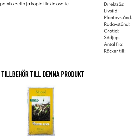
ainikkeella ja kopioi linkin osoite
Direktsås:
Livstid:
Plantavstånd:
Radavstånd:
Grotid:
Sådjup:
Antal frö:
Räcker till:
TILLBEHÖR TILL DENNA PRODUKT