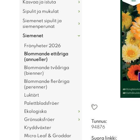
Kasvaa ja istuta
Sipulit ja mukulat
Siemenet sipulit ja
siemenperunat
Siemenet
Frönyheter 2026
Blommande ettåriga
(annueller)
Blommande tvååriga
(bienner)
Blommande fleråriga
(perenner)
Luktärt
Palettbladsfröer
Ekologiska
Grönsaksfröer
Tunnus:
94876
Kryddväxter
Micro Leaf & Groddar
Suora linkki: