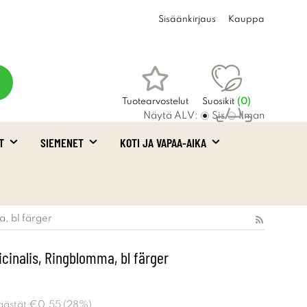
Sisäänkirjaus
Kauppa
Tuotearvostelut
Suosikit
(
0
)
Näytä ALV:
Sis
Ilman
T
SIEMENET
KOTI JA VAPAA-AIKA
Ostoskori
(0)
a, bl färger
icinalis, Ringblomma, bl färger
äästät
€0.55
(
28
%)