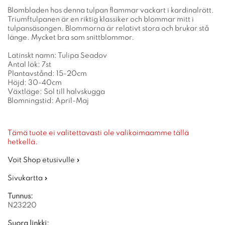
Blombladen hos denna tulpan flammar vackart i kardinalrött.
Triumftulpanen är en riktig klassiker och blommar mitt i
tulpansäsongen. Blommorna är relativt stora och brukar stå
länge. Mycket bra som snittblommor.
Latinskt namn: Tulipa Seadov
Antal lök: 7st
Plantavstånd: 15-20cm
Höjd: 30-40cm
Växtläge: Sol till halvskugga
Blomningstid: April-Maj
Tämä tuote ei valitettavasti ole valikoimaamme tällä
hetkellä.
Voit Shop etusivulle »
Sivukartta »
Tunnus:
N23220
Suora linkki: