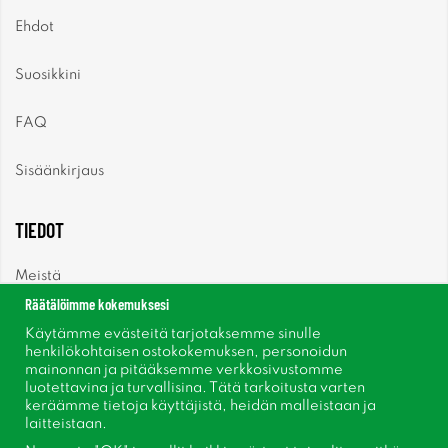
Ehdot
Suosikkini
FAQ
Sisäänkirjaus
TIEDOT
Meistä
Räätälöimme kokemuksesi
Uutiset
Käytämme evästeitä tarjotaksemme sinulle
henkilökohtaisen ostokokemuksen, personoidun
mainonnan ja pitääksemme verkkosivustomme
Uutiskirje
luotettavina ja turvallisina. Tätä tarkoitusta varten
keräämme tietoja käyttäjistä, heidän malleistaan ​​ja
Tietoja evästeistä
laitteistaan.