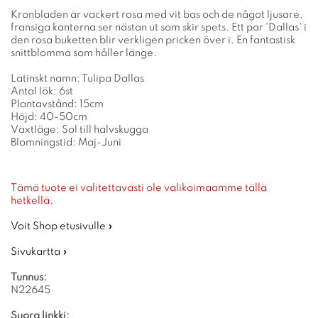
Kronbladen är vackert rosa med vit bas och de något ljusare,
fransiga kanterna ser nästan ut som skir spets. Ett par 'Dallas' i
den rosa buketten blir verkligen pricken över i. En fantastisk
snittblomma som håller länge.
Latinskt namn: Tulipa Dallas
Antal lök: 6st
Plantavstånd: 15cm
Höjd: 40-50cm
Växtläge: Sol till halvskugga
Blomningstid: Maj-Juni
Tämä tuote ei valitettavasti ole valikoimaamme tällä
hetkellä.
Voit Shop etusivulle »
Sivukartta »
Tunnus:
N22645
Suora linkki: