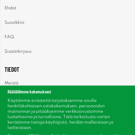
Ehdot
Suosikkini
FAQ
Sisäänkirjaus
TIEDOT
Meistä
Räätälöimme kokemuksesi
Uutiset
Käytämme evästeitä tarjotaksemme sinulle
henkilökohtaisen ostokokemuksen, personoidun
mainonnan ja pitääksemme verkkosivustomme
Uutiskirje
luotettavina ja turvallisina. Tätä tarkoitusta varten
keräämme tietoja käyttäjistä, heidän malleistaan ​​ja
Tietoja evästeistä
laitteistaan.