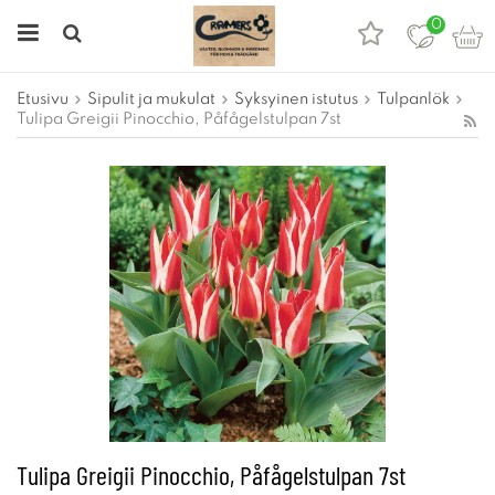
0
Etusivu
Sipulit ja mukulat
Syksyinen istutus
Tulpanlök
Tulipa Greigii Pinocchio, Påfågelstulpan 7st
Tulipa Greigii Pinocchio, Påfågelstulpan 7st