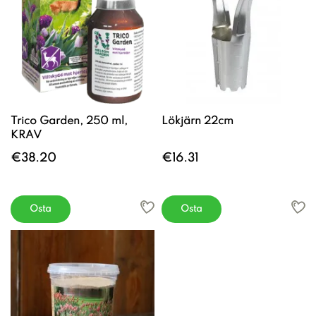
Trico Garden, 250 ml,
Lökjärn 22cm
KRAV
€38.20
€16.31
Osta
Osta