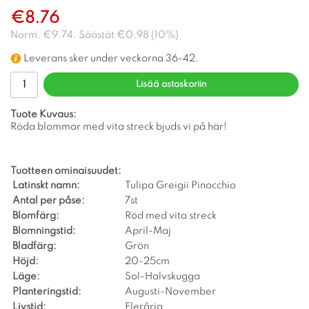
€8.76
Norm.
€9.74
. Säästät
€0.98
(
10
%)
Leverans sker under veckorna 36-42.
Lisää ostoskoriin
Tuote Kuvaus:
Röda blommor med vita streck bjuds vi på här!
Tuotteen ominaisuudet:
Latinskt namn:
Tulipa Greigii Pinocchio
Antal per påse:
7st
Blomfärg:
Röd med vita streck
Blomningstid:
April-Maj
Bladfärg:
Grön
Höjd:
20-25cm
Läge:
Sol-Halvskugga
Planteringstid:
Augusti-November
Livstid:
Flerårig